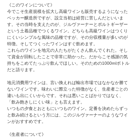
《このワインについて》
今でこそ生産規模を拡大し高級ワインも販売するようになった
ベッカー醸造所ですが、設立当初は経営に苦しんだといいま
す。その当時を支えたのが、ジルヴァーナーとポルトギーザー
という土着品種でつくるワイン。どちらも高級ワインはつくり
にくいシンプルな風味の品種ですが、その分収穫量が多いのが
特徴。そしてつくったワインはすぐ飲めます。
これらのワインを地元の人たちがたくさん飲んでくれた。そし
て資金が回転したことで非常に助かった。だからこそ感謝の気
持ちをこめてたっぷり飲んでほしい。そのための1000mlボトル
だと語ります。
地元消費用ワインは、言い換えれば輸出市場ではなかなか勝て
ないワインです。味わいに際立った特徴がなく、生産者ごとの
違いも出にくいからです。それは悪いことばかりではなく、
「飲み飽きしにくい味」とも言えます。
いつもの夕食とおともにいつものワイン。定番を決めたらずっ
と飲み続けるという方には、このジルヴァーナーのようなワイ
ンがおすすめです。
《生産者について》