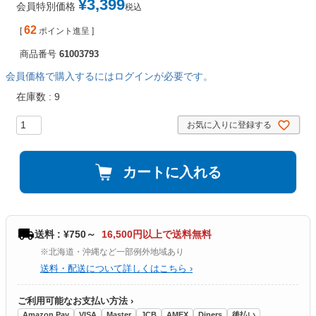
¥
3,399
会員特別価格
税込
62
[
ポイント進呈 ]
商品番号
61003793
会員価格で購入するにはログインが必要です。
在庫数
9
お気に入りに登録する
カートに入れる
送料 : ¥750～
16,500円以上で送料無料
※北海道・沖縄など一部例外地域あり
送料・配送について詳しくはこちら ›
ご利用可能なお支払い方法 ›
Amazon Pay
VISA
Master
JCB
AMEX
Diners
後払い