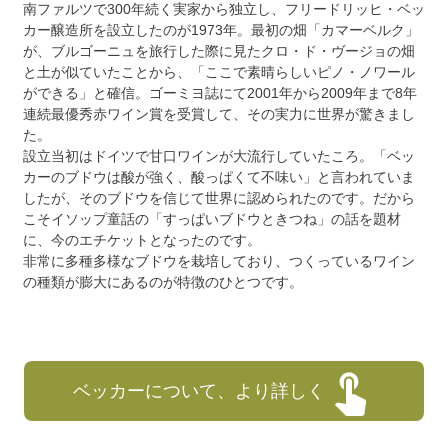
南ファルツで300年続く実家から独立し、フリードリッヒ・ベッ
カー醸造所を設立したのが1973年。最初の畑「カマーベルク」
が、ブルゴーニュを旅行した際に見たクロ・ド・ヴージョの畑
と土が似ていたことから、「ここで素晴らしいピノ・ノワール
ができる」と確信。ゴーミヨ誌にて2001年から2009年まで8年
連続最優秀赤ワイン賞を受賞して、その実力に世界が驚きまし
た。
設立当初はドイツで甘口ワインが大流行していたころ。「ベッ
カーのブドウは酸が強く、酸っぱくて不味い」と言われていま
したが、そのブドウを信じて世界に認められたのです。だから
こそイソップ童話の「すっぱいブドウときつね」の話を題材
に、今のエチケットとなったのです。
非常に多種多様なブドウを栽培しており、つくっているワイン
の種類が膨大にあるのが特徴のひとつです。
ベッカーについて、より詳しく