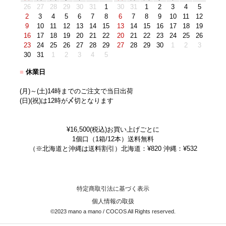
26
27
28
29
30
31
1
30
31
1
2
3
4
5
2
3
4
5
6
7
8
6
7
8
9
10
11
12
9
10
11
12
13
14
15
13
14
15
16
17
18
19
16
17
18
19
20
21
22
20
21
22
23
24
25
26
23
24
25
26
27
28
29
27
28
29
30
1
2
3
30
31
1
2
3
4
5
■
休業日
(月)～(土)14時までのご注文で当日出荷
(日)(祝)は12時が〆切となります
¥16,500(税込)お買い上げごとに
1個口（1箱/12本）送料無料
（※北海道と沖縄は送料割引）北海道：¥820 沖縄：¥532
特定商取引法に基づく表示
個人情報の取扱
©2023 mano a mano / COCOS All Rights reserved.