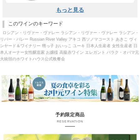
もっと見る
このワインのキーワード
ロシアン・リヴァー・ヴァレー ラシアン・リヴァー・ヴァレー ラシアン・
リバー・バレー Russian River Valley アキコ 西ソノマコースト あきこ ヴィ
ンヤード＆ワイナリー 甥っ子 おいっこ ユーキ 日本人生産者 女性生産者 日
本人オーナー女性醸造家 お嬢様 高級赤ワイン エレガント バラク・オバマ元
大統領のホワイトハウス公式晩餐会
予約限定商品
RESERVATION