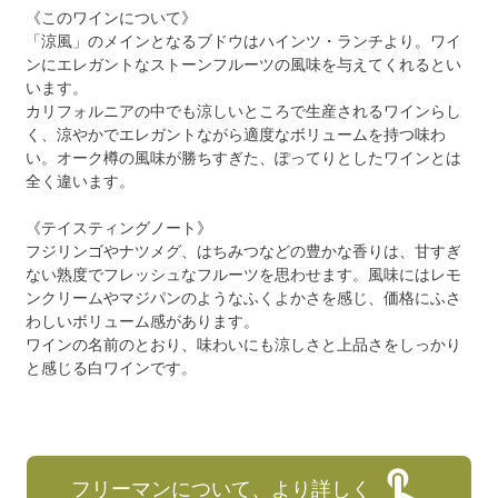
《このワインについて》
「涼風」のメインとなるブドウはハインツ・ランチより。ワイ
ンにエレガントなストーンフルーツの風味を与えてくれるとい
います。
カリフォルニアの中でも涼しいところで生産されるワインらし
く、涼やかでエレガントながら適度なボリュームを持つ味わ
い。オーク樽の風味が勝ちすぎた、ぽってりとしたワインとは
全く違います。
《テイスティングノート》
フジリンゴやナツメグ、はちみつなどの豊かな香りは、甘すぎ
ない熟度でフレッシュなフルーツを思わせます。風味にはレモ
ンクリームやマジパンのようなふくよかさを感じ、価格にふさ
わしいボリューム感があります。
ワインの名前のとおり、味わいにも涼しさと上品さをしっかり
と感じる白ワインです。
フリーマンについて、より詳しく