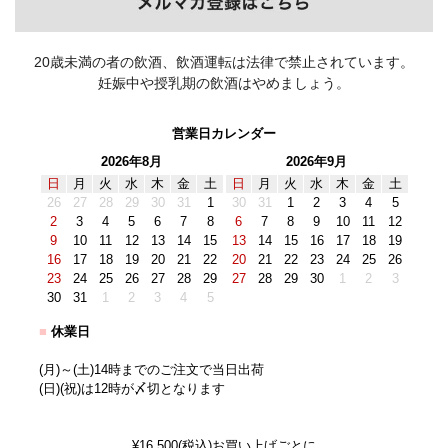
20歳未満の者の飲酒、飲酒運転は法律で禁止されています。
妊娠中や授乳期の飲酒はやめましょう。
営業日カレンダー
2026年8月
2026年9月
日
月
火
水
木
金
土
日
月
火
水
木
金
土
26
27
28
29
30
31
1
30
31
1
2
3
4
5
2
3
4
5
6
7
8
6
7
8
9
10
11
12
9
10
11
12
13
14
15
13
14
15
16
17
18
19
16
17
18
19
20
21
22
20
21
22
23
24
25
26
23
24
25
26
27
28
29
27
28
29
30
1
2
3
30
31
1
2
3
4
5
■
休業日
(月)～(土)14時までのご注文で当日出荷
(日)(祝)は12時が〆切となります
¥16,500(税込)お買い上げごとに