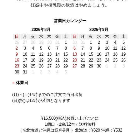
妊娠中や授乳期の飲酒はやめましょう。
営業日カレンダー
2026年8月
2026年9月
日
月
火
水
木
金
土
日
月
火
水
木
金
土
26
27
28
29
30
31
1
30
31
1
2
3
4
5
2
3
4
5
6
7
8
6
7
8
9
10
11
12
9
10
11
12
13
14
15
13
14
15
16
17
18
19
16
17
18
19
20
21
22
20
21
22
23
24
25
26
23
24
25
26
27
28
29
27
28
29
30
1
2
3
30
31
1
2
3
4
5
■
休業日
(月)～(土)14時までのご注文で当日出荷
(日)(祝)は12時が〆切となります
¥16,500(税込)お買い上げごとに
1個口（1箱/12本）送料無料
（※北海道と沖縄は送料割引）北海道：¥820 沖縄：¥532