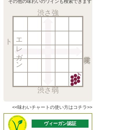
その他の味わいのワインも検索できます
渋さ強
ト
エ
レ
ガ
ン
渋さ弱
<<味わいチャートの使い方はコチラ>>
ヴィーガン認証