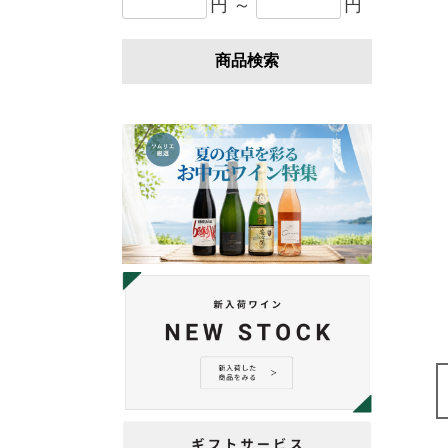
円 ～
円
商品検索