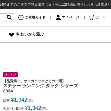
でのご注文で当日出荷（日・祝は12時締め切り）お盆も通常通り出荷いた
ご利用ガイド
マイページ
カート
味わいから選ぶ
赤ワイン
【品質第一。オーガニックはその一環】
ステラー ランニング ダック シラーズ
2024
¥
1,342
価格
税込
¥
1,342
会員特別価格
税込