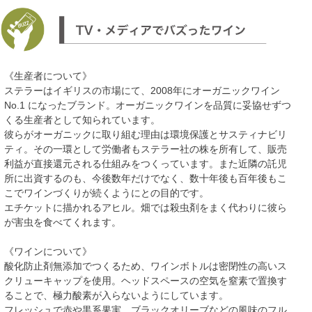
《生産者について》
ステラーはイギリスの市場にて、2008年にオーガニックワイン
No.1 になったブランド。オーガニックワインを品質に妥協せずつ
くる生産者として知られています。
彼らがオーガニックに取り組む理由は環境保護とサスティナビリ
ティ。その一環として労働者もステラー社の株を所有して、販売
利益が直接還元される仕組みをつくっています。また近隣の託児
所に出資するのも、今後数年だけでなく、数十年後も百年後もこ
こでワインづくりが続くようにとの目的です。
エチケットに描かれるアヒル。畑では殺虫剤をまく代わりに彼ら
が害虫を食べてくれます。
《ワインについて》
酸化防止剤無添加でつくるため、ワインボトルは密閉性の高いス
クリューキャップを使用。ヘッドスペースの空気を窒素で置換す
ることで、極力酸素が入らないようにしています。
フレッシュで赤や黒系果実、ブラックオリーブなどの風味のフル