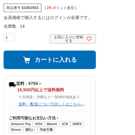
24
商品番号
61003503
[
ポイント進呈 ]
会員価格で購入するにはログインが必要です。
在庫数
14
お気に入りに登録
する
カートに入れる
送料 : ¥750～
16,500円以上で送料無料
※北海道・沖縄など一部例外地域あり
送料・配送について詳しくはこちら ›
ご利用可能なお支払い方法 ›
Amazon Pay
VISA
Master
JCB
AMEX
Diners
後払い
代金引換