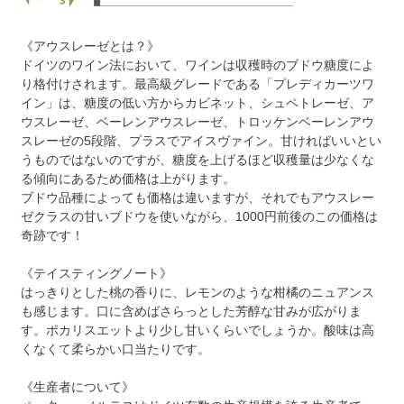
《アウスレーゼとは？》
ドイツのワイン法において、ワインは収穫時のブドウ糖度によ
り格付けされます。最高級グレードである「プレディカーツワ
イン」は、糖度の低い方からカビネット、シュペトレーゼ、ア
ウスレーゼ、ベーレンアウスレーゼ、トロッケンベーレンアウ
スレーゼの5段階、プラスでアイスヴァイン。甘ければいいとい
うものではないのですが、糖度を上げるほど収穫量は少なくな
る傾向にあるため価格は上がります。
ブドウ品種によっても価格は違いますが、それでもアウスレー
ゼクラスの甘いブドウを使いながら、1000円前後のこの価格は
奇跡です！
《テイスティングノート》
はっきりとした桃の香りに、レモンのような柑橘のニュアンス
も感じます。口に含めばさらっとした芳醇な甘みが広がりま
す。ポカリスエットより少し甘いくらいでしょうか。酸味は高
くなくて柔らかい口当たりです。
《生産者について》