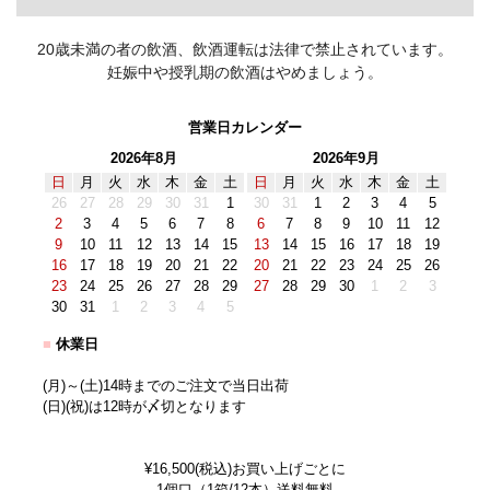
20歳未満の者の飲酒、飲酒運転は法律で禁止されています。
妊娠中や授乳期の飲酒はやめましょう。
営業日カレンダー
2026年8月
2026年9月
日
月
火
水
木
金
土
日
月
火
水
木
金
土
26
27
28
29
30
31
1
30
31
1
2
3
4
5
2
3
4
5
6
7
8
6
7
8
9
10
11
12
9
10
11
12
13
14
15
13
14
15
16
17
18
19
16
17
18
19
20
21
22
20
21
22
23
24
25
26
23
24
25
26
27
28
29
27
28
29
30
1
2
3
30
31
1
2
3
4
5
■
休業日
(月)～(土)14時までのご注文で当日出荷
(日)(祝)は12時が〆切となります
¥16,500(税込)お買い上げごとに
1個口（1箱/12本）送料無料