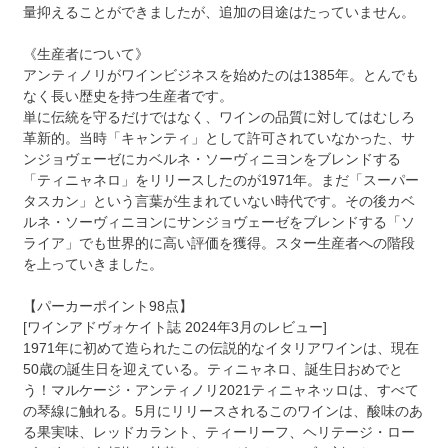
量抑えることができましたが、追加の目途はたっていません。
《生産者について》
アンティノリがワインビジネスを始めたのは1385年。とんでも
なく長い歴史を持つ生産者です。
単に伝統を守るだけではなく、ワインの品質に対してはむしろ
革新的。当時「キャンティ」として許可されていなかった、サ
ンジョヴェーゼにカベルネ・ソーヴィニヨンをブレンドする
「ティニャネロ」をリリースしたのが1971年。まだ「スーパー
タスカン」という言葉が生まれていない時代です。その後カベ
ルネ・ソーヴィニヨンにサンジョヴェーゼをブレンドする「ソ
ライア」でも世界的に高い評価を獲得。スター生産者への階段
を上っていきました。
【パーカーポイント98点】
[ワインアドヴォケイト誌 2024年3月のレビュー]
1971年に初めて造られたこの伝説的なイタリアワインは、現在
50歳の誕生日を迎えている。ティニャネロ、誕生日おめでと
う！マルケージ・アンティノリ2021ティニャネッロは、すべて
の琴線に触れる。5月にリリースされるこのワインは、酸味のあ
る果実味、レッドカラント、ティーリーフ、ヘリテージ・ロー