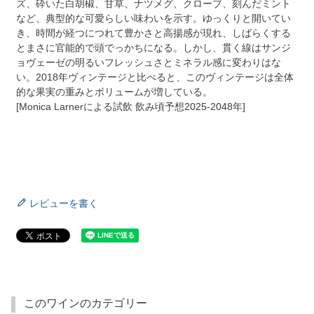
ズ、砕いた白胡椒、甘草、ナツメグ、クローブ、刻んだミント
など、典型的な可愛らしい味わいを示す。ゆっくりと開いてい
き、時間が経つにつれて豊かさと高揚感が現れ、しばらくする
とまさに官能的で頭でっかちになる。しかし、貫く線はサンジ
ョヴェーゼの明るいフレッシュさとミネラル感に変わりはな
い。2018年ヴィンテージと比べると、このヴィンテージは全体
的な果実の重みとボリュームが増している。
[Monica Larnerによる試飲 飲み頃予想2025-2048年]
レビューを書く
このワインのカテゴリー