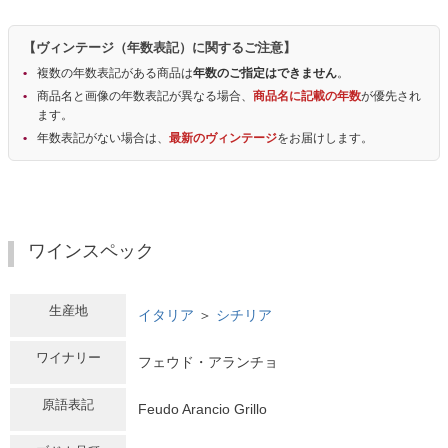
【ヴィンテージ（年数表記）に関するご注意】
複数の年数表記がある商品は
年数のご指定はできません
。
商品名と画像の年数表記が異なる場合、
商品名に記載の年数
が優先され
ます。
年数表記がない場合は、
最新のヴィンテージ
をお届けします。
ワインスペック
生産地
イタリア
＞
シチリア
ワイナリー
フェウド・アランチョ
原語表記
Feudo Arancio Grillo