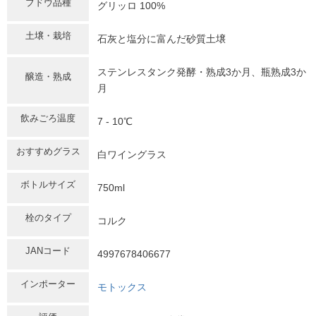
ブドウ品種
グリッロ 100%
土壌・栽培
石灰と塩分に富んだ砂質土壌
ステンレスタンク発酵・熟成3か月、瓶熟成3か
醸造・熟成
月
飲みごろ温度
7 - 10℃
おすすめグラス
白ワイングラス
ボトルサイズ
750ml
栓のタイプ
コルク
JANコード
4997678406677
インポーター
モトックス