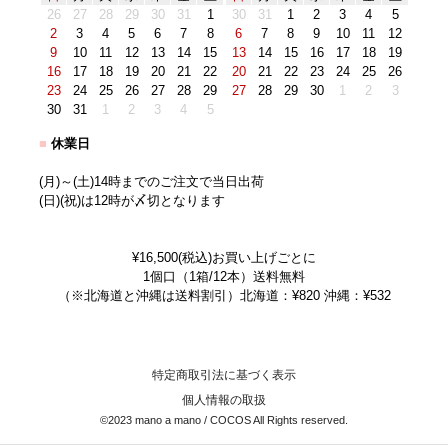
26
27
28
29
30
31
1
30
31
1
2
3
4
5
2
3
4
5
6
7
8
6
7
8
9
10
11
12
9
10
11
12
13
14
15
13
14
15
16
17
18
19
16
17
18
19
20
21
22
20
21
22
23
24
25
26
23
24
25
26
27
28
29
27
28
29
30
1
2
3
30
31
1
2
3
4
5
■
休業日
(月)～(土)14時までのご注文で当日出荷
(日)(祝)は12時が〆切となります
¥16,500(税込)お買い上げごとに
1個口（1箱/12本）送料無料
（※北海道と沖縄は送料割引）北海道：¥820 沖縄：¥532
特定商取引法に基づく表示
個人情報の取扱
©2023 mano a mano / COCOS All Rights reserved.