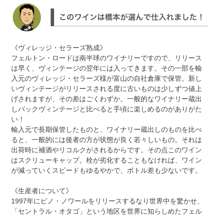
《ヴィレッジ・セラーズ熟成》
フェルトン・ロードは南半球のワイナリーですので、リリース
は早く、ヴィンテージの翌年には入ってきます。その一部を輸
入元のヴィレッジ・セラーズ様が富山の自社倉庫で保管。新し
いヴィンテージがリリースされる度に古いものは少しずつ値上
げされますが、その差はごくわずか。一般的なワイナリー蔵出
しバックヴィンテージと比べると手頃に楽しめるのがありがた
い！
輸入元で長期保管したものと、ワイナリー蔵出しのものを比べ
ると、一般的には後者の方が状態が良く若々しいもの。それは
出荷時に補酒やリコルクがされるからです。その点このワイン
はスクリューキャップ。栓が劣化することもなければ、ワイン
が減っていくスピードもゆるやかで、ボトル差も少ないです。
《生産者について》
1997年にピノ・ノワールをリリースするなり世界中を驚かせ、
「セントラル・オタゴ」という地区を世界に知らしめたフェル