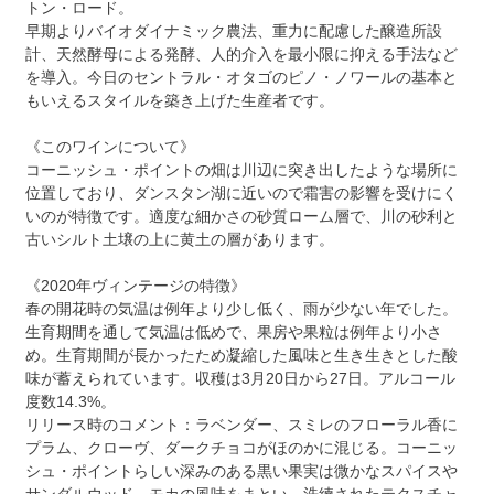
トン・ロード。
早期よりバイオダイナミック農法、重力に配慮した醸造所設
計、天然酵母による発酵、人的介入を最小限に抑える手法など
を導入。今日のセントラル・オタゴのピノ・ノワールの基本と
もいえるスタイルを築き上げた生産者です。
《このワインについて》
コーニッシュ・ポイントの畑は川辺に突き出したような場所に
位置しており、ダンスタン湖に近いので霜害の影響を受けにく
いのが特徴です。適度な細かさの砂質ローム層で、川の砂利と
古いシルト土壌の上に黄土の層があります。
《2020年ヴィンテージの特徴》
春の開花時の気温は例年より少し低く、雨が少ない年でした。
生育期間を通して気温は低めで、果房や果粒は例年より小さ
め。生育期間が長かったため凝縮した風味と生き生きとした酸
味が蓄えられています。収穫は3月20日から27日。アルコール
度数14.3%。
リリース時のコメント：ラベンダー、スミレのフローラル香に
プラム、クローヴ、ダークチョコがほのかに混じる。コーニッ
シュ・ポイントらしい深みのある黒い果実は微かなスパイスや