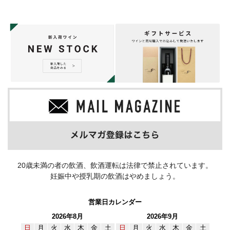
20歳未満の者の飲酒、飲酒運転は法律で禁止されています。
妊娠中や授乳期の飲酒はやめましょう。
営業日カレンダー
2026年8月
2026年9月
日
月
火
水
木
金
土
日
月
火
水
木
金
土