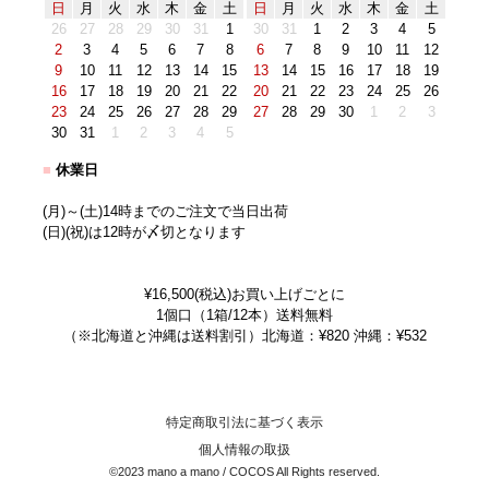
日
月
火
水
木
金
土
日
月
火
水
木
金
土
26
27
28
29
30
31
1
30
31
1
2
3
4
5
2
3
4
5
6
7
8
6
7
8
9
10
11
12
9
10
11
12
13
14
15
13
14
15
16
17
18
19
16
17
18
19
20
21
22
20
21
22
23
24
25
26
23
24
25
26
27
28
29
27
28
29
30
1
2
3
30
31
1
2
3
4
5
■
休業日
(月)～(土)14時までのご注文で当日出荷
(日)(祝)は12時が〆切となります
¥16,500(税込)お買い上げごとに
1個口（1箱/12本）送料無料
（※北海道と沖縄は送料割引）北海道：¥820 沖縄：¥532
特定商取引法に基づく表示
個人情報の取扱
©2023 mano a mano / COCOS All Rights reserved.