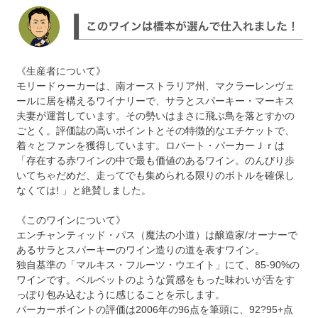
《生産者について》
モリードゥーカーは、南オーストラリア州、マクラーレンヴェ
ールに居を構えるワイナリーで、サラとスパーキー・マーキス
夫妻が運営しています。その勢いはまさに飛ぶ鳥を落とすかの
ごとく。評価誌の高いポイントとその特徴的なエチケットで、
着々とファンを獲得しています。ロバート・パーカーＪｒは
「存在する赤ワインの中で最も価値のあるワイン。のんびり歩
いてちゃだめだ、走ってでも集められる限りのボトルを確保し
なくては! 」と絶賛しました。
《このワインについて》
エンチャンティッド・パス（魔法の小道）は醸造家/オーナーで
あるサラとスパーキーのワイン造りの道を表すワイン。
独自基準の「マルキス・フルーツ・ウエイト」にて、85-90%の
ワインです。ベルベットのような質感をもった味わいが舌をす
っぽり包み込むように感じることを示します。
パーカーポイントの評価は2006年の96点を筆頭に、92?95+点