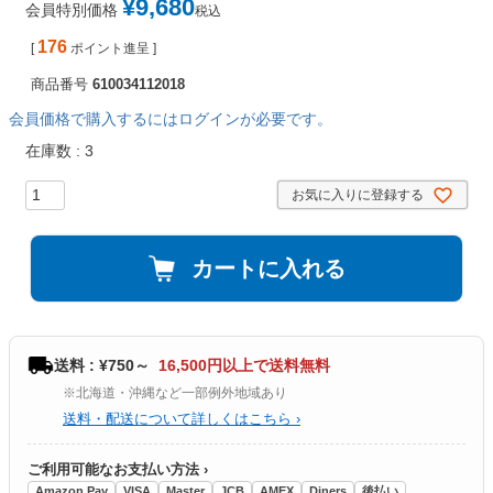
¥
9,680
会員特別価格
税込
176
[
ポイント進呈 ]
商品番号
610034112018
会員価格で購入するにはログインが必要です。
在庫数
3
お気に入りに登録する
カートに入れる
送料 : ¥750～
16,500円以上で送料無料
※北海道・沖縄など一部例外地域あり
送料・配送について詳しくはこちら ›
ご利用可能なお支払い方法 ›
Amazon Pay
VISA
Master
JCB
AMEX
Diners
後払い