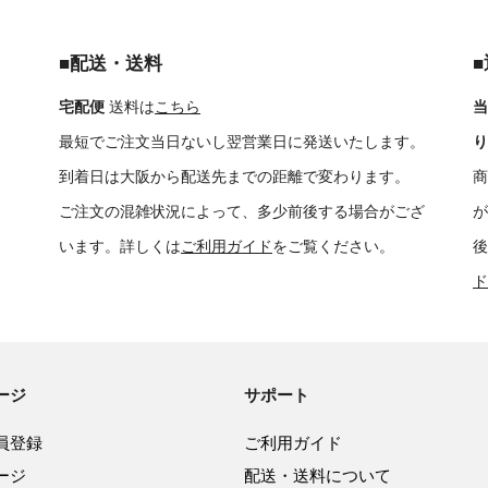
■配送・送料
宅配便
送料は
こちら
当
最短でご注文当日ないし翌営業日に発送いたします。
り
到着日は大阪から配送先までの距離で変わります。
商
ご注文の混雑状況によって、多少前後する場合がござ
が
います。詳しくは
ご利用ガイド
をご覧ください。
後
ド
ージ
サポート
員登録
ご利用ガイド
ージ
配送・送料について