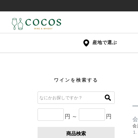
産地で選ぶ
ワインを検索する
円 ～
円
会
会
商品検索