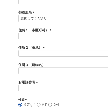
(
必
須
都道府県
)
(
必
須
住所１（市区町村）
)
(
必
須
住所２（番地）
)
(
必
須
住所３（建物名）
)
お電話番号
(
必
須
性別
)
指定なし
男性
女性
(