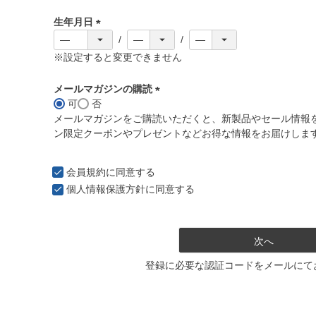
必
生年月日
須
)
(
必
※設定すると変更できません
須
)
メールマガジンの購読
可
否
(
メールマガジンをご購読いただくと、新製品やセール情報
必
ン限定クーポンやプレゼントなどお得な情報をお届けしま
須
)
会員規約
に同意する
個人情報保護方針
に同意する
次へ
登録に必要な認証コードをメールにて