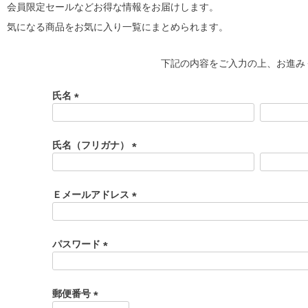
会員限定セールなどお得な情報をお届けします。
気になる商品をお気に入り一覧にまとめられます。
下記の内容をご入力の上、お進み
氏名
(
必
須
氏名（フリガナ）
)
(
必
須
Ｅメールアドレス
)
(
必
須
パスワード
)
(
必
須
郵便番号
)