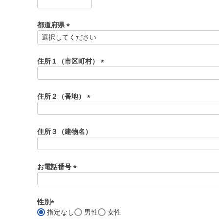
(
必
須
都道府県
)
(
必
須
住所１（市区町村）
)
(
必
須
住所２（番地）
)
(
必
須
住所３（建物名）
)
お電話番号
(
必
須
性別
)
指定なし
男性
女性
(