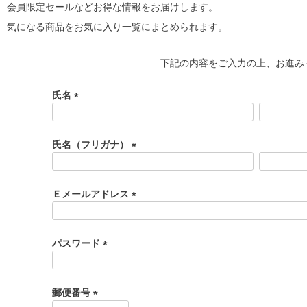
会員限定セールなどお得な情報をお届けします。
気になる商品をお気に入り一覧にまとめられます。
下記の内容をご入力の上、お進み
氏名
(
必
須
氏名（フリガナ）
)
(
必
須
Ｅメールアドレス
)
(
必
須
パスワード
)
(
必
須
郵便番号
)