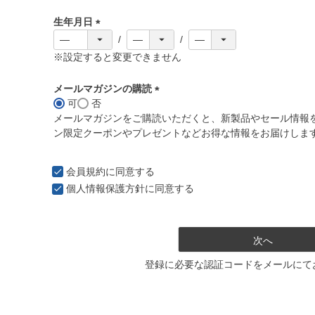
必
生年月日
須
)
(
必
※設定すると変更できません
須
)
メールマガジンの購読
可
否
(
メールマガジンをご購読いただくと、新製品やセール情報
必
ン限定クーポンやプレゼントなどお得な情報をお届けしま
須
)
会員規約
に同意する
個人情報保護方針
に同意する
次へ
登録に必要な認証コードをメールにて