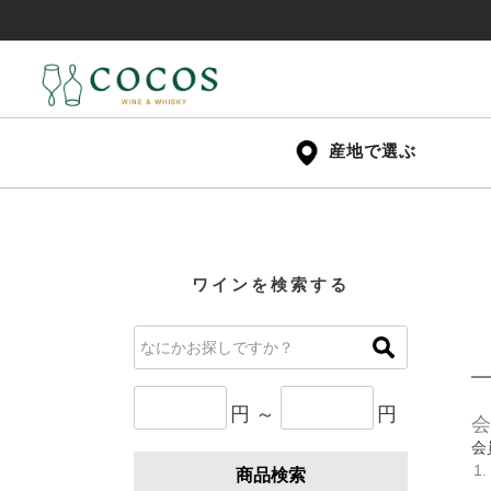
産地で選ぶ
ワインを検索する
円 ～
円
会
会
商品検索