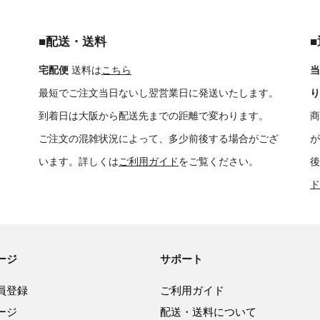
■配送・送料
宅配便
送料は
こちら
当
最短でご注文当日ないし翌営業日に発送いたします。
り
到着日は大阪から配送先までの距離で変わります。
商
ご注文の混雑状況によって、多少前後する場合がござ
が
います。詳しくは
ご利用ガイド
をご覧ください。
後
ド
ージ
サポート
員登録
ご利用ガイド
ージ
配送・送料について