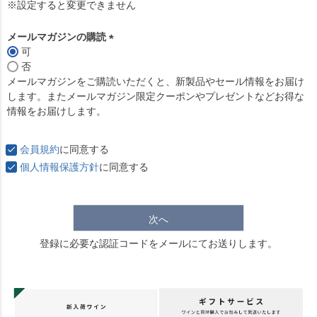
必
※設定すると変更できません
須
)
メールマガジンの購読
可
(
否
必
メールマガジンをご購読いただくと、新製品やセール情報をお届け
須
します。またメールマガジン限定クーポンやプレゼントなどお得な
)
情報をお届けします。
会員規約
に同意する
個人情報保護方針
に同意する
次へ
登録に必要な認証コードをメールにてお送りします。