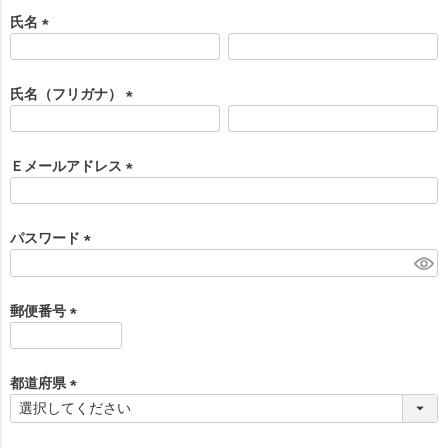
氏名
(
必
須
氏名（フリガナ）
)
(
必
須
Ｅメールアドレス
)
(
必
須
パスワード
)
(
必
須
郵便番号
)
(
必
須
都道府県
)
(
必