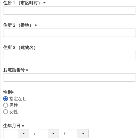
須
住所１（市区町村）
)
(
必
須
住所２（番地）
)
(
必
須
住所３（建物名）
)
お電話番号
(
必
須
性別
)
指定なし
(
男性
必
女性
須
)
生年月日
(