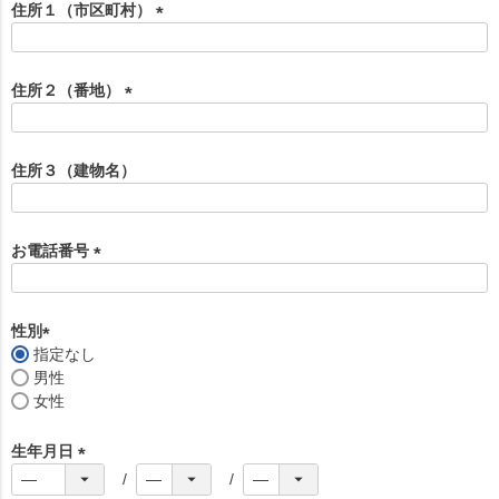
須
住所１（市区町村）
)
(
必
須
住所２（番地）
)
(
必
須
住所３（建物名）
)
お電話番号
(
必
須
性別
)
指定なし
(
男性
必
女性
須
)
生年月日
(