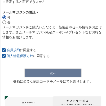
必
※設定すると変更できません
須
)
メールマガジンの購読
可
(
否
必
メールマガジンをご購読いただくと、新製品やセール情報をお届け
須
します。またメールマガジン限定クーポンやプレゼントなどお得な
)
情報をお届けします。
会員規約
に同意する
個人情報保護方針
に同意する
次へ
登録に必要な認証コードをメールにてお送りします。