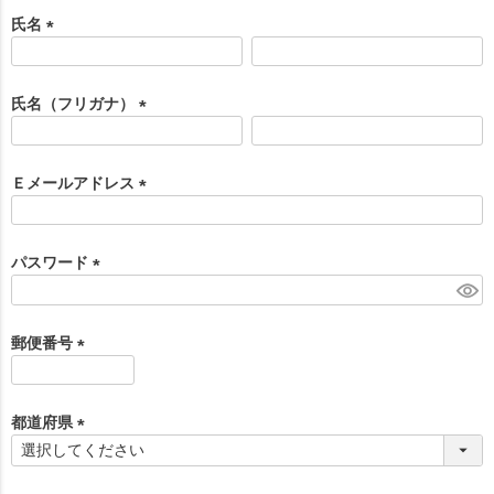
氏名
(
必
須
氏名（フリガナ）
)
(
必
須
Ｅメールアドレス
)
(
必
須
パスワード
)
(
必
須
郵便番号
)
(
必
須
都道府県
)
(
必