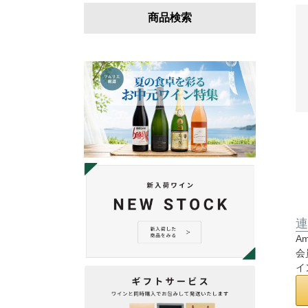
商品検索
連
A
会
イ