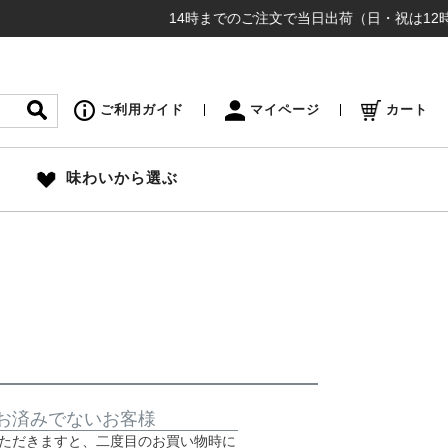
14時までのご注文で当日出荷（日・祝は12時締め切
ご利用ガイド
マイページ
カート
味わいから選ぶ
お済みでないお客様
ただきますと、二度目のお買い物時に