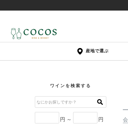
産地で選ぶ
ワインを検索する
円 ～
円
会