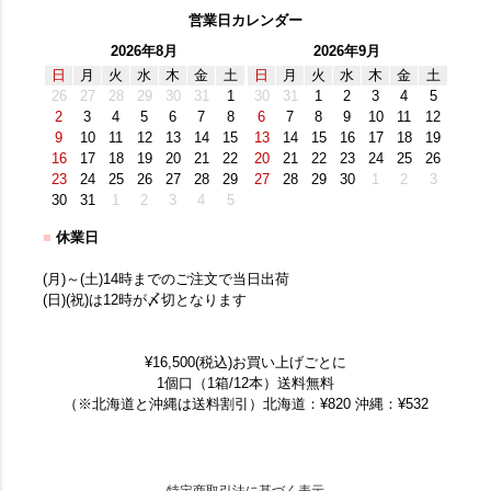
営業日カレンダー
2026年8月
2026年9月
日
月
火
水
木
金
土
日
月
火
水
木
金
土
26
27
28
29
30
31
1
30
31
1
2
3
4
5
2
3
4
5
6
7
8
6
7
8
9
10
11
12
9
10
11
12
13
14
15
13
14
15
16
17
18
19
16
17
18
19
20
21
22
20
21
22
23
24
25
26
23
24
25
26
27
28
29
27
28
29
30
1
2
3
30
31
1
2
3
4
5
■
休業日
(月)～(土)14時までのご注文で当日出荷
(日)(祝)は12時が〆切となります
¥16,500(税込)お買い上げごとに
1個口（1箱/12本）送料無料
（※北海道と沖縄は送料割引）北海道：¥820 沖縄：¥532
特定商取引法に基づく表示