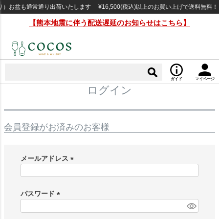
）お盆も通常通り出荷いたします ¥16,500(税込)以上のお買い上げで送料無料
【熊本地震に伴う配送遅延のお知らせはこちら】
ガイド
マイページ
ログイン
会員登録がお済みのお客様
メールアドレス
(
必
須
パスワード
)
(
必