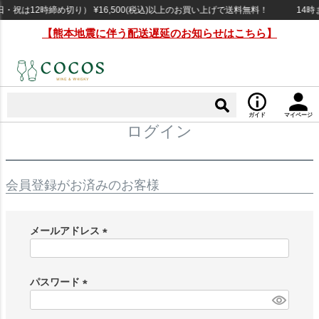
祝は12時締め切り） ¥16,500(税込)以上のお買い上げで送料無料！
14時
【熊本地震に伴う配送遅延のお知らせはこちら】
ガイド
マイページ
ログイン
会員登録がお済みのお客様
メールアドレス
(
必
須
パスワード
)
(
必