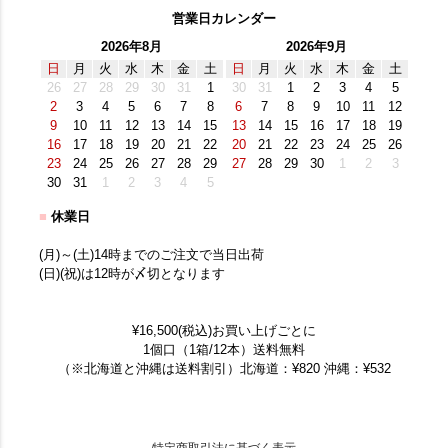
営業日カレンダー
2026年8月
2026年9月
日
月
火
水
木
金
土
日
月
火
水
木
金
土
26
27
28
29
30
31
1
30
31
1
2
3
4
5
2
3
4
5
6
7
8
6
7
8
9
10
11
12
9
10
11
12
13
14
15
13
14
15
16
17
18
19
16
17
18
19
20
21
22
20
21
22
23
24
25
26
23
24
25
26
27
28
29
27
28
29
30
1
2
3
30
31
1
2
3
4
5
■
休業日
(月)～(土)14時までのご注文で当日出荷
(日)(祝)は12時が〆切となります
¥16,500(税込)お買い上げごとに
1個口（1箱/12本）送料無料
（※北海道と沖縄は送料割引）北海道：¥820 沖縄：¥532
特定商取引法に基づく表示