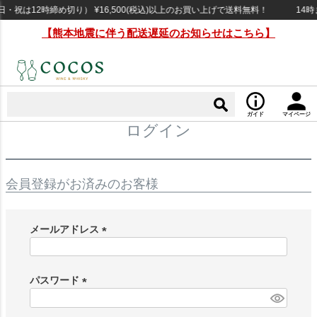
祝は12時締め切り） ¥16,500(税込)以上のお買い上げで送料無料！
14時
【熊本地震に伴う配送遅延のお知らせはこちら】
ガイド
マイページ
ログイン
会員登録がお済みのお客様
メールアドレス
(
必
須
パスワード
)
(
必