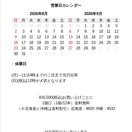
営業日カレンダー
2026年8月
2026年9月
日
月
火
水
木
金
土
日
月
火
水
木
金
土
26
27
28
29
30
31
1
30
31
1
2
3
4
5
2
3
4
5
6
7
8
6
7
8
9
10
11
12
9
10
11
12
13
14
15
13
14
15
16
17
18
19
16
17
18
19
20
21
22
20
21
22
23
24
25
26
23
24
25
26
27
28
29
27
28
29
30
1
2
3
30
31
1
2
3
4
5
■
休業日
(月)～(土)14時までのご注文で当日出荷
(日)(祝)は12時が〆切となります
¥16,500(税込)お買い上げごとに
1個口（1箱/12本）送料無料
（※北海道と沖縄は送料割引）北海道：¥820 沖縄：¥532
特定商取引法に基づく表示