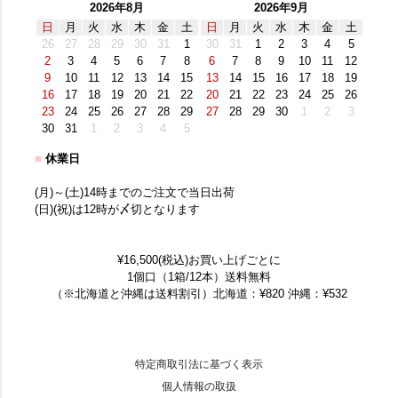
2026年8月
2026年9月
日
月
火
水
木
金
土
日
月
火
水
木
金
土
26
27
28
29
30
31
1
30
31
1
2
3
4
5
2
3
4
5
6
7
8
6
7
8
9
10
11
12
9
10
11
12
13
14
15
13
14
15
16
17
18
19
16
17
18
19
20
21
22
20
21
22
23
24
25
26
23
24
25
26
27
28
29
27
28
29
30
1
2
3
30
31
1
2
3
4
5
■
休業日
(月)～(土)14時までのご注文で当日出荷
(日)(祝)は12時が〆切となります
¥16,500(税込)お買い上げごとに
1個口（1箱/12本）送料無料
（※北海道と沖縄は送料割引）北海道：¥820 沖縄：¥532
特定商取引法に基づく表示
個人情報の取扱