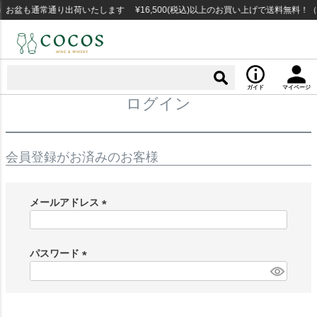
お盆も通常通り出荷いたします ¥16,500(税込)以上のお買い上げで送料無料！
ガイド
マイページ
ログイン
会員登録がお済みのお客様
メールアドレス
(
必
須
パスワード
)
(
必
須
)