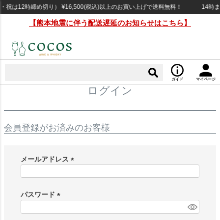
祝は12時締め切り） ¥16,500(税込)以上のお買い上げで送料無料！
14時ま
【熊本地震に伴う配送遅延のお知らせはこちら】
ガイド
マイページ
ログイン
会員登録がお済みのお客様
メールアドレス
(
必
須
パスワード
)
(
必