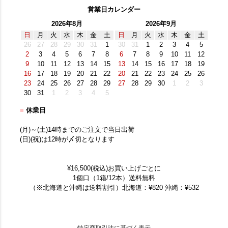
営業日カレンダー
2026年8月
2026年9月
日
月
火
水
木
金
土
日
月
火
水
木
金
土
26
27
28
29
30
31
1
30
31
1
2
3
4
5
2
3
4
5
6
7
8
6
7
8
9
10
11
12
9
10
11
12
13
14
15
13
14
15
16
17
18
19
16
17
18
19
20
21
22
20
21
22
23
24
25
26
23
24
25
26
27
28
29
27
28
29
30
1
2
3
30
31
1
2
3
4
5
■
休業日
(月)～(土)14時までのご注文で当日出荷
(日)(祝)は12時が〆切となります
¥16,500(税込)お買い上げごとに
1個口（1箱/12本）送料無料
（※北海道と沖縄は送料割引）北海道：¥820 沖縄：¥532
特定商取引法に基づく表示