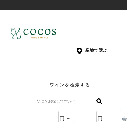
産地で選ぶ
ワインを検索する
円 ～
円
会