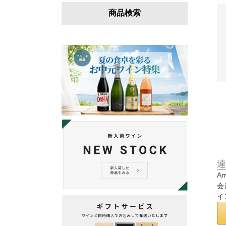
商品検索
連
A
会
イ