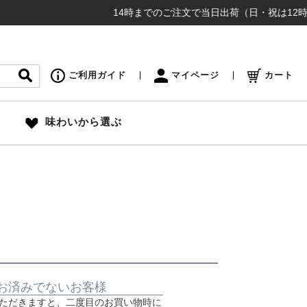
14時までのご注文で当日出荷（日・祝は12時締め切
ご利用ガイド
マイページ
カート
味わいから選ぶ
お済みでないお客様
ただきますと、二度目のお買い物時に