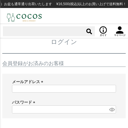
）お盆も通常通り出荷いたします ¥16,500(税込)以上のお買い上げで送料無料
ガイド
マイページ
ログイン
会員登録がお済みのお客様
メールアドレス
(
必
須
パスワード
)
(
必
須
)