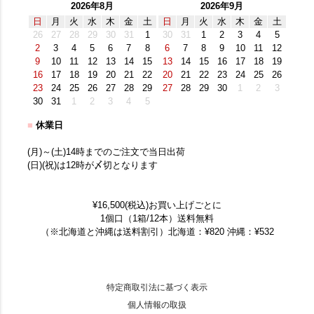
2026年8月
2026年9月
日
月
火
水
木
金
土
日
月
火
水
木
金
土
26
27
28
29
30
31
1
30
31
1
2
3
4
5
2
3
4
5
6
7
8
6
7
8
9
10
11
12
9
10
11
12
13
14
15
13
14
15
16
17
18
19
16
17
18
19
20
21
22
20
21
22
23
24
25
26
23
24
25
26
27
28
29
27
28
29
30
1
2
3
30
31
1
2
3
4
5
■
休業日
(月)～(土)14時までのご注文で当日出荷
(日)(祝)は12時が〆切となります
¥16,500(税込)お買い上げごとに
1個口（1箱/12本）送料無料
（※北海道と沖縄は送料割引）北海道：¥820 沖縄：¥532
特定商取引法に基づく表示
個人情報の取扱