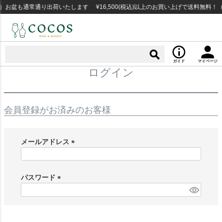
お盆も通常通り出荷いたします ¥16,500(税込)以上のお買い上げで送料無料！
ガイド
マイページ
ログイン
会員登録がお済みのお客様
メールアドレス
(
必
須
パスワード
)
(
必
須
)