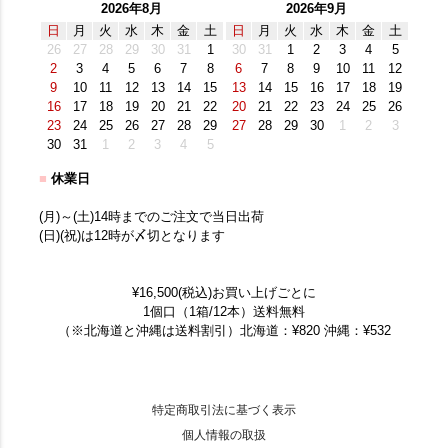
2026年8月
2026年9月
日
月
火
水
木
金
土
日
月
火
水
木
金
土
26
27
28
29
30
31
1
30
31
1
2
3
4
5
2
3
4
5
6
7
8
6
7
8
9
10
11
12
9
10
11
12
13
14
15
13
14
15
16
17
18
19
16
17
18
19
20
21
22
20
21
22
23
24
25
26
23
24
25
26
27
28
29
27
28
29
30
1
2
3
30
31
1
2
3
4
5
■
休業日
(月)～(土)14時までのご注文で当日出荷
(日)(祝)は12時が〆切となります
¥16,500(税込)お買い上げごとに
1個口（1箱/12本）送料無料
（※北海道と沖縄は送料割引）北海道：¥820 沖縄：¥532
特定商取引法に基づく表示
個人情報の取扱