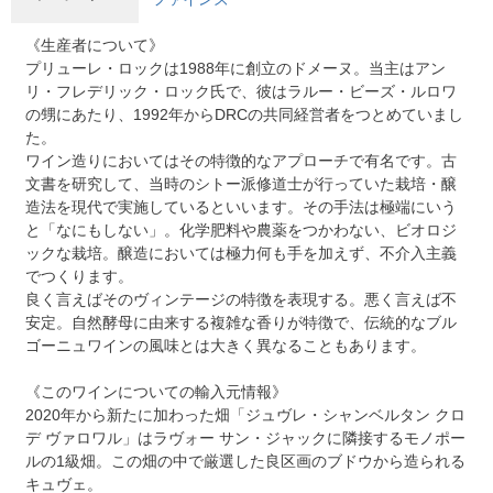
《生産者について》
プリューレ・ロックは1988年に創立のドメーヌ。当主はアン
リ・フレデリック・ロック氏で、彼はラルー・ビーズ・ルロワ
の甥にあたり、1992年からDRCの共同経営者をつとめていまし
た。
ワイン造りにおいてはその特徴的なアプローチで有名です。古
文書を研究して、当時のシトー派修道士が行っていた栽培・醸
造法を現代で実施しているといいます。その手法は極端にいう
と「なにもしない」。化学肥料や農薬をつかわない、ビオロジ
ックな栽培。醸造においては極力何も手を加えず、不介入主義
でつくります。
良く言えばそのヴィンテージの特徴を表現する。悪く言えば不
安定。自然酵母に由来する複雑な香りが特徴で、伝統的なブル
ゴーニュワインの風味とは大きく異なることもあります。
《このワインについての輸入元情報》
2020年から新たに加わった畑「ジュヴレ・シャンベルタン クロ
デ ヴァロワル」はラヴォー サン・ジャックに隣接するモノポー
ルの1級畑。この畑の中で厳選した良区画のブドウから造られる
キュヴェ。