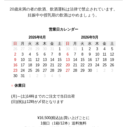
20歳未満の者の飲酒、飲酒運転は法律で禁止されています。
妊娠中や授乳期の飲酒はやめましょう。
営業日カレンダー
2026年8月
2026年9月
日
月
火
水
木
金
土
日
月
火
水
木
金
土
26
27
28
29
30
31
1
30
31
1
2
3
4
5
2
3
4
5
6
7
8
6
7
8
9
10
11
12
9
10
11
12
13
14
15
13
14
15
16
17
18
19
16
17
18
19
20
21
22
20
21
22
23
24
25
26
23
24
25
26
27
28
29
27
28
29
30
1
2
3
30
31
1
2
3
4
5
■
休業日
(月)～(土)14時までのご注文で当日出荷
(日)(祝)は12時が〆切となります
¥16,500(税込)お買い上げごとに
1個口（1箱/12本）送料無料