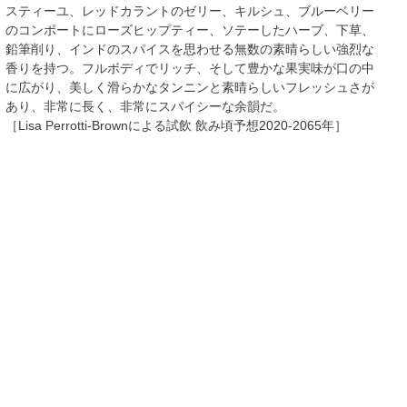
スティーユ、レッドカラントのゼリー、キルシュ、ブルーベリー
のコンポートにローズヒップティー、ソテーしたハーブ、下草、
鉛筆削り、インドのスパイスを思わせる無数の素晴らしい強烈な
香りを持つ。フルボディでリッチ、そして豊かな果実味が口の中
に広がり、美しく滑らかなタンニンと素晴らしいフレッシュさが
あり、非常に長く、非常にスパイシーな余韻だ。
［Lisa Perrotti-Brownによる試飲 飲み頃予想2020-2065年］