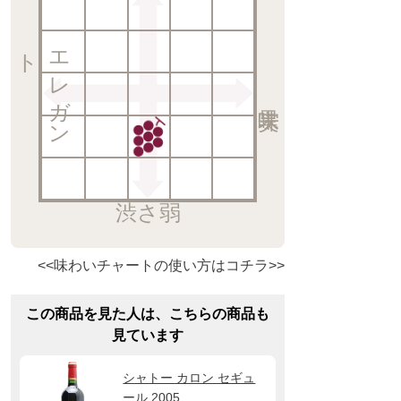
ト
エ
レ
ガ
ン
渋さ弱
<<味わいチャートの使い方はコチラ>>
この商品を見た人は、こちらの商品も
見ています
シャトー カロン セギュ
ール 2005