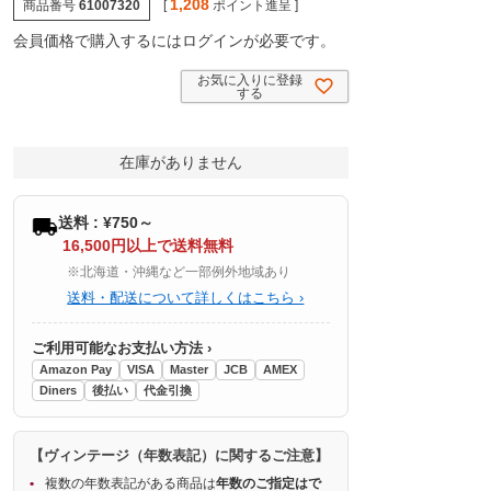
1,208
商品番号
61007320
[
ポイント進呈 ]
会員価格で購入するにはログインが必要です。
お気に入りに登録
する
在庫がありません
送料 : ¥750～
16,500円以上で送料無料
※北海道・沖縄など一部例外地域あり
送料・配送について詳しくはこちら ›
ご利用可能なお支払い方法 ›
Amazon Pay
VISA
Master
JCB
AMEX
Diners
後払い
代金引換
【ヴィンテージ（年数表記）に関するご注意】
複数の年数表記がある商品は
年数のご指定はで