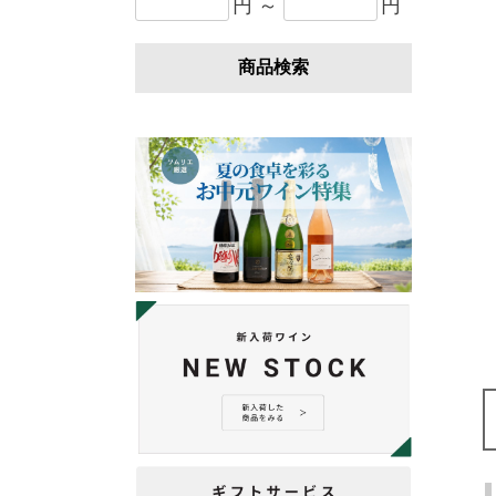
円 ～
円
商品検索