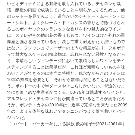
いビオディナミによる栽培を取り入れている。テセロンが栽
培・醸造の両面で成功していることを明らかにするために、他
のシャトーを見てみよう。道向かいのシャトー・ムートン・ロ
ートシルト。よくクレーム・ド・カシスの香りと特徴づけられ
るこのポイヤックのクラシックな香りをもつ魅力的なワイン
は、スミレやその他の花の香りももつ。ワインはけた外れの重
厚感と強さを持っているが、決して重く耐えがたく渋いもので
はない。フレッシュでレーザーのような精度があり、フルボデ
ィで雄大なスケールの抽出物は、忘れられない経験となるだろ
う。素晴らしいヴィンテージにおいて素晴らしいワインをテイ
スティングすることは簡単だが、これほど素晴らしいものを味
わいことができるのは本当に特権だ。残念ながらこのワインは
10年の熟成を必要とし、それから数年は閉じることはないだろ
う。ボルドーの中で半ダースやそこらしかいない、脅迫的なま
でにきまじめな生産者がつくる、50-75年は熟成するワインだ。
アルフレッド・テセロンに何か間違っているところがあるだろ
うか。ポンテ・カネの2010年は、近年で完璧な出来だった2009
年の、より立体的な味わいでタンニンがつよく落ち着いたバー
ジョンだ。
［ロバート・パーカーJr.による試飲 飲み頃予想2021-2061年］