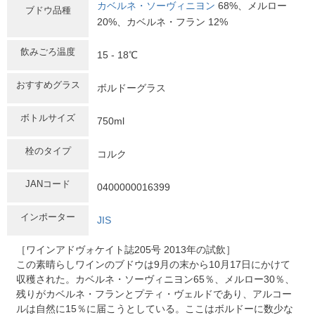
カベルネ・ソーヴィニヨン
68%、メルロー
ブドウ品種
20%、カベルネ・フラン 12%
飲みごろ温度
15 - 18℃
おすすめグラス
ボルドーグラス
ボトルサイズ
750ml
栓のタイプ
コルク
JANコード
0400000016399
インポーター
JIS
［ワインアドヴォケイト誌205号 2013年の試飲］
この素晴らしワインのブドウは9月の末から10月17日にかけて
収穫された。カベルネ・ソーヴィニヨン65％、メルロー30％、
残りがカベルネ・フランとプティ・ヴェルドであり、アルコー
ルは自然に15％に届こうとしている。ここはボルドーに数少な