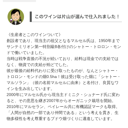
《生産者とこのワインついて》
創設者であり、現当主の祖父となるマルセル氏は、1950年まで
サンテミリオン第一特別級B各付けのシャトー・トロロン・モン
ドで働いていました。
当時は戦争直後の不況が続いており、給料は現金での支給では
なく、物資での支給が殆どでした。
彼が最後の給料代わりに受け取ったものが、なんとシャトー・
トロロン・モンドの畑0.5ha！彼は受け取った畑に「シャトー・
マルソラン」（彼の名前マルセルに由来）と名付け、良質なワ
インを生み出しています。
2000年にマルセル氏から現当主ドミニク・シュナード氏に変わ
ると、その意思を継ぎ2007年からオーガニック栽培を開始。
2010年にマルセラン、ペイレール共に有機認証マークも取得。
「人間が自然の一部であり仲間である」という考えを貫き、生
物多様性を考え尊重するブドウ畑づくりに邁進しています。