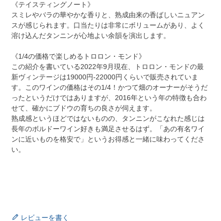
《テイスティングノート》
スミレやバラの華やかな香りと、熟成由来の香ばしいニュアン
スが感じられます。口当たりは非常にボリュームがあり、よく
溶け込んだタンニンが心地よい余韻を演出します。
《1/4の価格で楽しめるトロロン・モンド》
この紹介を書いている2022年9月現在、トロロン・モンドの最
新ヴィンテージは19000円-22000円くらいで販売されていま
す。このワインの価格はその1/4！かつて畑のオーナーがそうだ
ったというだけではありますが、2016年という年の特徴も合わ
せて、確かにブドウの育ちの良さが伺えます。
熟成感というほどではないものの、タンニンがこなれた感じは
長年のボルドーワイン好きも満足させるはず。「あの有名ワイ
ンに近いものを格安で」というお得感と一緒に味わってくださ
い。
レビューを書く