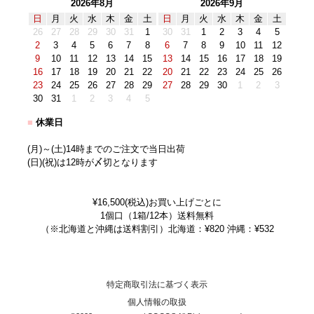
2026年8月
2026年9月
日
月
火
水
木
金
土
日
月
火
水
木
金
土
26
27
28
29
30
31
1
30
31
1
2
3
4
5
2
3
4
5
6
7
8
6
7
8
9
10
11
12
9
10
11
12
13
14
15
13
14
15
16
17
18
19
16
17
18
19
20
21
22
20
21
22
23
24
25
26
23
24
25
26
27
28
29
27
28
29
30
1
2
3
30
31
1
2
3
4
5
■
休業日
(月)～(土)14時までのご注文で当日出荷
(日)(祝)は12時が〆切となります
¥16,500(税込)お買い上げごとに
1個口（1箱/12本）送料無料
（※北海道と沖縄は送料割引）北海道：¥820 沖縄：¥532
特定商取引法に基づく表示
個人情報の取扱