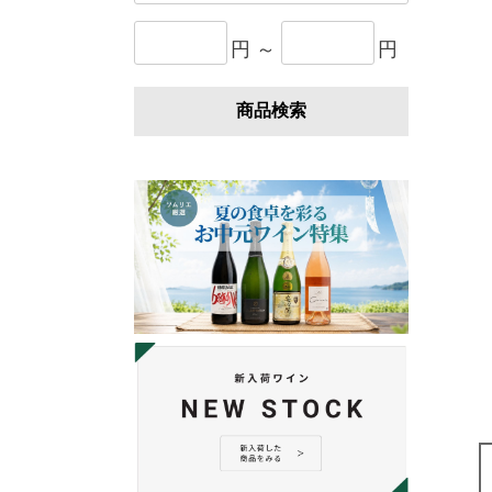
円 ～
円
商品検索