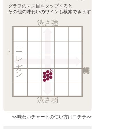
グラフのマス目をタップすると
その他の味わいのワインも検索できます
渋さ強
ト
エ
レ
ガ
ン
渋さ弱
<<味わいチャートの使い方はコチラ>>