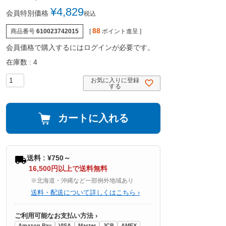
¥
4,829
会員特別価格
税込
88
商品番号
610023742015
[
ポイント進呈 ]
会員価格で購入するにはログインが必要です。
在庫数
4
お気に入りに登録
する
カートに入れる
送料 : ¥750～
16,500円以上で送料無料
※北海道・沖縄など一部例外地域あり
送料・配送について詳しくはこちら ›
ご利用可能なお支払い方法 ›
Amazon Pay
VISA
Master
JCB
AMEX