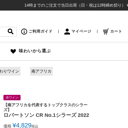
14時までのご注文で当日出荷（日・祝は12時締め切り） ¥16,50
ご利用ガイド
マイページ
カート
味わいから選ぶ
わりワイン
南アフリカ
赤ワイン
【南アフリカを代表するトップクラスのシラー
ズ】
ロバートソン CR No.1シラーズ 2022
¥
4,829
価格
税込