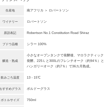
南アフリカ
＞ ロバートソン
生産地
ロバートソン
ワイナリー
Robertson No.1 Constitution Road Shiraz
原語表記
シラー
100%
ブドウ品種
小さなオープンタンクで発酵後、マロラクティック
発酵。225Ｌと300Lのフレンチオーク（約94％）と
醸造・熟成
ハンガリーオーク（約7％）で36カ月熟成。
13 - 15℃
飲みごろ温度
ボルドーグラス
おすすめグラス
750ml
ボトルサイズ