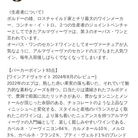
《生産者について》
ボルドーの雄、ロスチャイルド家とチリ最大のワインメーカ
ー、コンチャ・イ・トロ。２つの生産者のジョイントベンチャ
ーとしてできたアルマヴィーヴァは、第３のオーパス・ワンと
言われています。
オーパス・ワンのセカンドワインとしてオーヴァーチュアが人
気なように、アルマヴィーヴァのセカンドのエプもまた人気ワ
イン。毎年入荷後しばらくでなくなってしまいます。
【パーカーポイント93点】
[ワインアドヴォケイト 2024年8月のレビュー]
2022年のエプは、熟した赤い果実の落ち着いた、それでいて魅
力的な素朴なノーズを持つ。口当たりは濃縮されたフルボディ
で、豊満で前面に出たリッチさがあり、豊かなタンニンとメン
トールが混じった余韻のある、チョコレートのような上品なフ
ィニッシュへと変化する。スタイルと産地のバランスがよく取
れたこのワインは、より落ち着いたニュアンスを持つアルマヴ
ィーヴァの入門編として、楽しく親しみやすいワインである。
カベルネ・ソーヴィニヨン84％、カルメネール10％、メルロ
3％、カベルネ・フラン2％、プティ・ヴェルド1％のブレンド