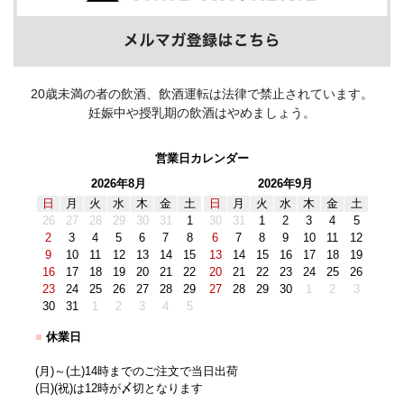
20歳未満の者の飲酒、飲酒運転は法律で禁止されています。
妊娠中や授乳期の飲酒はやめましょう。
営業日カレンダー
2026年8月
2026年9月
日
月
火
水
木
金
土
日
月
火
水
木
金
土
26
27
28
29
30
31
1
30
31
1
2
3
4
5
2
3
4
5
6
7
8
6
7
8
9
10
11
12
9
10
11
12
13
14
15
13
14
15
16
17
18
19
16
17
18
19
20
21
22
20
21
22
23
24
25
26
23
24
25
26
27
28
29
27
28
29
30
1
2
3
30
31
1
2
3
4
5
■
休業日
(月)～(土)14時までのご注文で当日出荷
(日)(祝)は12時が〆切となります