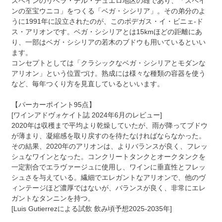
スペインのリベラ・デル・デュエロ地区の雄であり、「スペイ
ンの至宝ウニコ」をつくる「ベガ・シシリア」。その弟分のよ
うに1991年に設立されたのが、このボデガス・イ・ビニェ-ド
ス・アリオンです。ベガ・シシリアとは15kmほどの距離にあ
り、一部はベガ・シシリアの若木のブドウも用いているといい
ます。
コンセプトとしては「クラシックなベガ・シシリアとモダンな
アリオン」という位置づけ。熟成には様々な種類の容器を使う
など、毎年つくり方を見直しているといいます。
【パーカーポイント95点】
[ワインアドヴォケイト誌 2024年6月のレビュー]
2020年は収穫まで平均より乾燥していたが、雨が降ってブドウ
が薄まり、凝縮感を取り戻すのを待たなければならなかった。
その結果、2020年のアリオンは、よりバランスが良く、フレッ
シュなワインとなった。コンクリートタンクとオークタンクを
一定割合でエラヴァージュに使用し、ワインに垂直性とフレッ
シュさを与えている。繊細でエレガントなアリオンで、他のヴ
ィンテージほど濃厚ではないが、バランスが良く、非常にエレ
ガントなタンニンを持つ。
[Luis Gutierrezによる試飲 飲み頃予想2025-2035年]