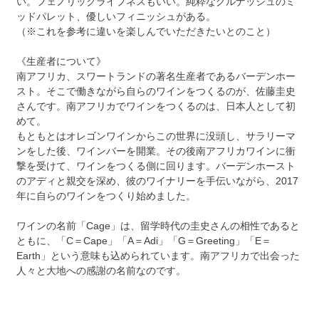
い。フェノリックライプネスもいい。純粋なグルナッシュのミ
ッドパレット、優しいフィニッシュがある。
（※これを参考に違いを楽しんでいただきたいとのこと）
《生産者について》
南アフリカ、スワートランドの著名生産者であるバーデンホー
スト。そこで働きながら自らのワインをつくるのが、佐藤圭史
さんです。南アフリカでワインをつくるのは、日本人として初
めて。
もともとはオレゴンワインからこの世界に没頭し、サラリーマ
ンをした後、ワインバーを開業。その後南アフリカワインに衝
撃を受けて、ワインをつくる側に回ります。バーデンホースト
のアディと親交を深め、彼のワイナリーを手伝いながら、2017
年に自らのワインをつくり始めました。
ワインの名前「Cage」は、留学時代の圭史さんの相性であると
ともに、「C＝Cape」「A＝Adi」「G＝Greeting」「E＝
Earth」という意味も込められています。南アフリカで出会った
人々と大地への感謝の名前なのです。