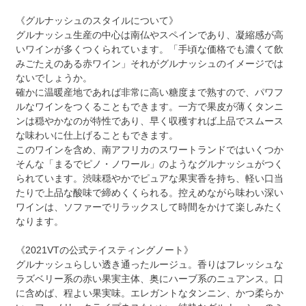
《グルナッシュのスタイルについて》
グルナッシュ生産の中心は南仏やスペインであり、凝縮感が高
いワインが多くつくられています。「手頃な価格でも濃くて飲
みごたえのある赤ワイン」それがグルナッシュのイメージでは
ないでしょうか。
確かに温暖産地であれば非常に高い糖度まで熟すので、パワフ
ルなワインをつくることもできます。一方で果皮が薄くタンニ
ンは穏やかなのが特性であり、早く収穫すれば上品でスムース
な味わいに仕上げることもできます。
このワインを含め、南アフリカのスワートランドではいくつか
そんな「まるでピノ・ノワール」のようなグルナッシュがつく
られています。渋味穏やかでピュアな果実香を持ち、軽い口当
たりで上品な酸味で締めくくられる。控えめながら味わい深い
ワインは、ソファーでリラックスして時間をかけて楽しみたく
なります。
《2021VTの公式テイスティングノート》
グルナッシュらしい透き通ったルージュ。香りはフレッシュな
ラズベリー系の赤い果実主体、奥にハーブ系のニュアンス。口
に含めば、程よい果実味。エレガントなタンニン、かつ柔らか