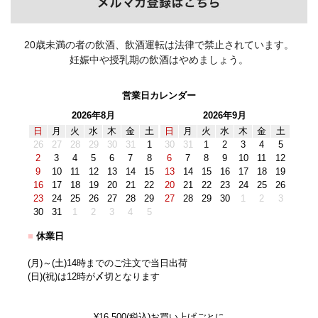
20歳未満の者の飲酒、飲酒運転は法律で禁止されています。
妊娠中や授乳期の飲酒はやめましょう。
営業日カレンダー
2026年8月
2026年9月
日
月
火
水
木
金
土
日
月
火
水
木
金
土
26
27
28
29
30
31
1
30
31
1
2
3
4
5
2
3
4
5
6
7
8
6
7
8
9
10
11
12
9
10
11
12
13
14
15
13
14
15
16
17
18
19
16
17
18
19
20
21
22
20
21
22
23
24
25
26
23
24
25
26
27
28
29
27
28
29
30
1
2
3
30
31
1
2
3
4
5
■
休業日
(月)～(土)14時までのご注文で当日出荷
(日)(祝)は12時が〆切となります
¥16,500(税込)お買い上げごとに