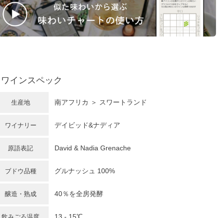
ワインスペック
南アフリカ
＞ スワートランド
生産地
デイビッド&ナディア
ワイナリー
David & Nadia Grenache
原語表記
グルナッシュ
100%
ブドウ品種
40％を全房発酵
醸造・熟成
13 - 15℃
飲みごろ温度