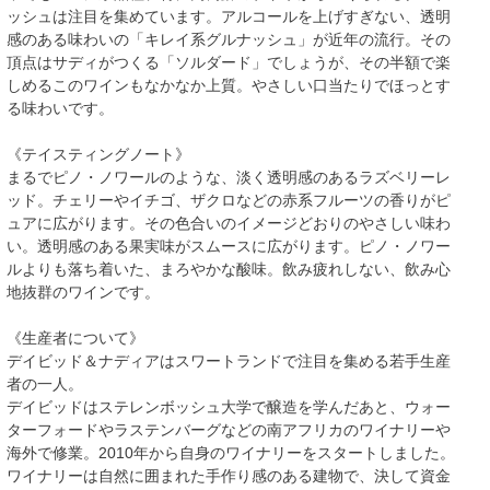
ッシュは注目を集めています。アルコールを上げすぎない、透明
感のある味わいの「キレイ系グルナッシュ」が近年の流行。その
頂点はサディがつくる「ソルダード」でしょうが、その半額で楽
しめるこのワインもなかなか上質。やさしい口当たりでほっとす
る味わいです。
《テイスティングノート》
まるでピノ・ノワールのような、淡く透明感のあるラズベリーレ
ッド。チェリーやイチゴ、ザクロなどの赤系フルーツの香りがピ
ュアに広がります。その色合いのイメージどおりのやさしい味わ
い。透明感のある果実味がスムースに広がります。ピノ・ノワー
ルよりも落ち着いた、まろやかな酸味。飲み疲れしない、飲み心
地抜群のワインです。
《生産者について》
デイビッド＆ナディアはスワートランドで注目を集める若手生産
者の一人。
デイビッドはステレンボッシュ大学で醸造を学んだあと、ウォー
ターフォードやラステンバーグなどの南アフリカのワイナリーや
海外で修業。2010年から自身のワイナリーをスタートしました。
ワイナリーは自然に囲まれた手作り感のある建物で、決して資金