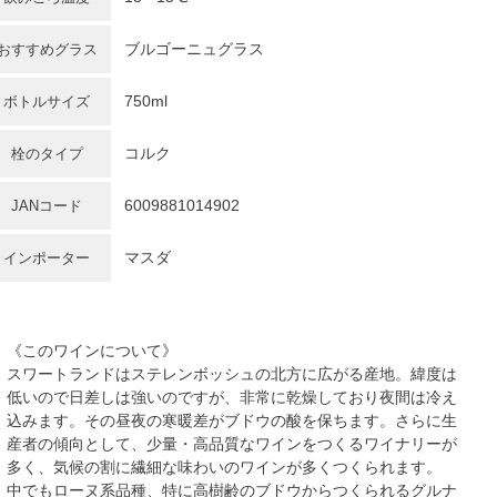
ブルゴーニュグラス
おすすめグラス
750ml
ボトルサイズ
コルク
栓のタイプ
6009881014902
JANコード
マスダ
インポーター
《このワインについて》
スワートランドはステレンボッシュの北方に広がる産地。緯度は
低いので日差しは強いのですが、非常に乾燥しており夜間は冷え
込みます。その昼夜の寒暖差がブドウの酸を保ちます。さらに生
産者の傾向として、少量・高品質なワインをつくるワイナリーが
多く、気候の割に繊細な味わいのワインが多くつくられます。
中でもローヌ系品種、特に高樹齢のブドウからつくられるグルナ