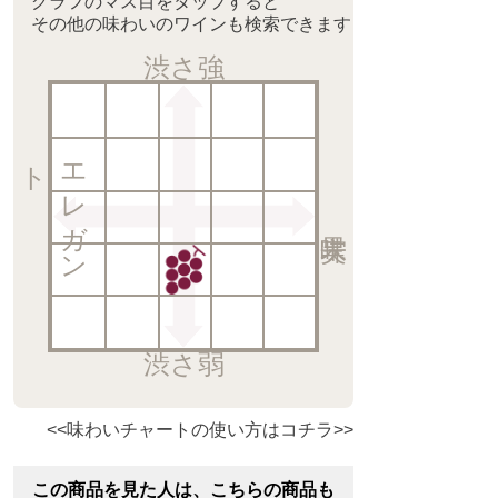
グラフのマス目をタップすると
その他の味わいのワインも検索できます
渋さ強
ト
エ
レ
ガ
ン
渋さ弱
<<味わいチャートの使い方はコチラ>>
この商品を見た人は、こちらの商品も