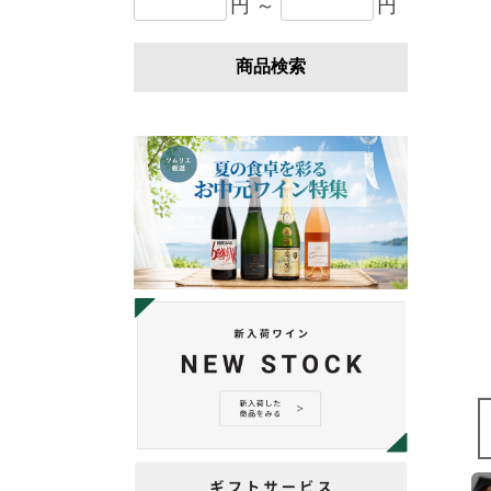
円 ～
円
商品検索