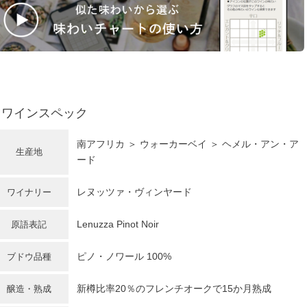
ワインスペック
南アフリカ
＞ ウォーカーベイ ＞ ヘメル・アン・ア
生産地
ード
レヌッツァ・ヴィンヤード
ワイナリー
Lenuzza Pinot Noir
原語表記
ピノ・ノワール
100%
ブドウ品種
新樽比率20％のフレンチオークで15か月熟成
醸造・熟成