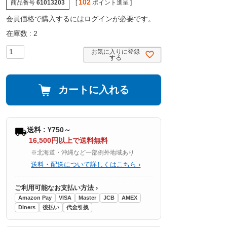
102
商品番号
61013203
[
ポイント進呈 ]
会員価格で購入するにはログインが必要です。
在庫数
2
お気に入りに登録
する
カートに入れる
送料 : ¥750～
16,500円以上で送料無料
※北海道・沖縄など一部例外地域あり
送料・配送について詳しくはこちら ›
ご利用可能なお支払い方法 ›
Amazon Pay
VISA
Master
JCB
AMEX
Diners
後払い
代金引換