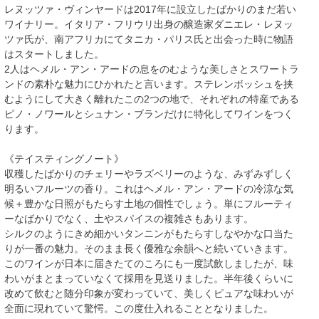
レヌッツァ・ヴィンヤードは2017年に設立したばかりのまだ若い
ワイナリー。イタリア・フリウリ出身の醸造家ダニエレ・レヌッ
ツァ氏が、南アフリカにてタニカ・パリス氏と出会った時に物語
はスタートしました。
2人はヘメル・アン・アードの息をのむような美しさとスワートラ
ンドの素朴な魅力にひかれたと言います。ステレンボッシュを挟
むようにして大きく離れたこの2つの地で、それぞれの特産である
ピノ・ノワールとシュナン・ブランだけに特化してワインをつく
ります。
《テイスティングノート》
収穫したばかりのチェリーやラズベリーのような、みずみずしく
明るいフルーツの香り。これはヘメル・アン・アードの冷涼な気
候＋豊かな日照がもたらす土地の個性でしょう。単にフルーティ
ーなばかりでなく、土やスパイスの複雑さもあります。
シルクのようにきめ細かいタンニンがもたらすしなやかな口当た
りが一番の魅力。そのまま長く優雅な余韻へと続いていきます。
このワインが日本に届きたてのころにも一度試飲しましたが、味
わいがまとまっていなくて採用を見送りました。半年後くらいに
改めて飲むと随分印象が変わっていて、美しくピュアな味わいが
全面に現れていて驚愕。この度仕入れることとなりました。