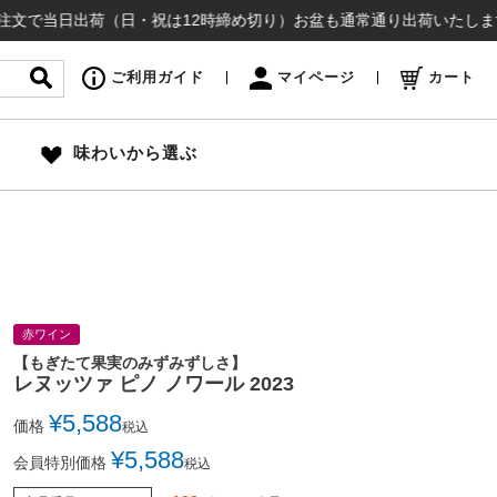
日出荷（日・祝は12時締め切り）お盆も通常通り出荷いたします ¥16,
ご利用ガイド
マイページ
カート
味わいから選ぶ
赤ワイン
【もぎたて果実のみずみずしさ】
レヌッツァ ピノ ノワール 2023
¥
5,588
価格
税込
¥
5,588
会員特別価格
税込