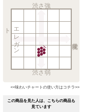
渋さ強
ト
エ
レ
ガ
ン
渋さ弱
<<味わいチャートの使い方はコチラ>>
この商品を見た人は、こちらの商品も
見ています