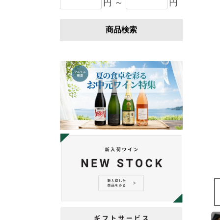
円 ～
円
商品検索