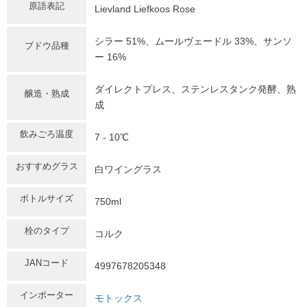
原語表記
Lievland Liefkoos Rose
シラー 51%、ムールヴェードル 33%、サンソ
ブドウ品種
ー 16%
ダイレクトプレス、ステンレスタンク発酵、熟
醸造・熟成
成
飲みごろ温度
7 - 10℃
おすすめグラス
白ワイングラス
ボトルサイズ
750ml
栓のタイプ
コルク
JANコード
4997678205348
インポーター
モトックス