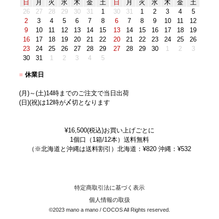
日
月
火
水
木
金
土
日
月
火
水
木
金
土
26
27
28
29
30
31
1
30
31
1
2
3
4
5
2
3
4
5
6
7
8
6
7
8
9
10
11
12
9
10
11
12
13
14
15
13
14
15
16
17
18
19
16
17
18
19
20
21
22
20
21
22
23
24
25
26
23
24
25
26
27
28
29
27
28
29
30
1
2
3
30
31
1
2
3
4
5
■
休業日
(月)～(土)14時までのご注文で当日出荷
(日)(祝)は12時が〆切となります
¥16,500(税込)お買い上げごとに
1個口（1箱/12本）送料無料
（※北海道と沖縄は送料割引）北海道：¥820 沖縄：¥532
特定商取引法に基づく表示
個人情報の取扱
©2023 mano a mano / COCOS All Rights reserved.