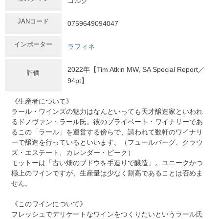
コルク
JANコード
0759649094047
インポーター
ラフィネ
2022年【Tim Atkin MW, SA Special Report／
評価
94pt】
《生産者について》
ラール・ワインズの魅力はなんといっても天才醸造家といわれ
るドノヴァン・ラール氏。彼のプライベート・ワイナリーであ
るこの「ラール」を運営する傍らで、請われて数軒のワイナリ
ーで醸造を行っているといいます。（フュールバーグ、クラウ
ズ・エステート、カレンダー・ピーク）
モットーは「古い畑のブドウを手造りで醸造」。ユニークかつ
極上のワインですが、生産量は少なく割高であることは否めま
せん。
《このワインについて》
フレッシュでデリケートなワインをつくりたいというラール氏