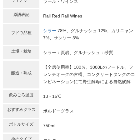
ラール・ワインズ
原語表記
Rall Red Rall Wines
シラー
78%、グルナッシュ 12%、カリニャン
ブドウ品種
7%、サンソー 3%
土壌・栽培
シラー：頁岩、グルナッシュ：砂質
【全房使用率】100％。3000Lのフードル、フ
醸造・熟成
レンチオークの古樽、コンクリートタンクのコ
ンビネーションにて野生酵母による自然醗酵
飲みごろ温度
13 - 15℃
おすすめグラス
ボルドーグラス
ボトルサイズ
750ml
栓のタイプ