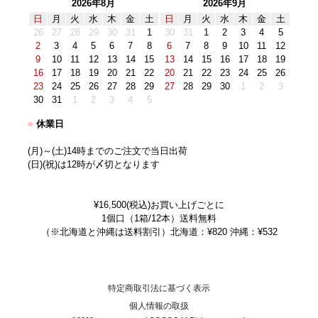
2026年8月
2026年9月
日
月
火
水
木
金
土
日
月
火
水
木
金
土
26
27
28
29
30
31
1
30
31
1
2
3
4
5
2
3
4
5
6
7
8
6
7
8
9
10
11
12
9
10
11
12
13
14
15
13
14
15
16
17
18
19
16
17
18
19
20
21
22
20
21
22
23
24
25
26
23
24
25
26
27
28
29
27
28
29
30
1
2
3
30
31
1
2
3
4
5
■
休業日
(月)～(土)14時までのご注文で当日出荷
(日)(祝)は12時が〆切となります
¥16,500(税込)お買い上げごとに
1個口（1箱/12本）送料無料
（※北海道と沖縄は送料割引）北海道：¥820 沖縄：¥532
特定商取引法に基づく表示
個人情報の取扱