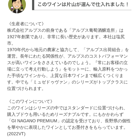
《生産者について》
株式会社アルプスの前身である「アルプス葡萄酒醸造所」は
1927年創業であり、非常に長い歴史があります。本社は塩尻
市。
1970年代から地元の農家と協力して、「アルプス出荷組合」を
運営。長年にわたる関係性が、アルプスのコストパフォーマン
スが高いワインをささえているのでしょう。『常にお客様の立
場に立って考え行動しよう』をモットーに、輸入原料をつかっ
た手頃なワインから、上質な日本ワインまで幅広くつくりま
す。中でも「ミュゼドゥヴァン」のシリーズがトップクラスに
位置づけられます。
《このワインについて》
このワインはシリーズの中ではスタンダードに位置づけられ、
購入ブドウも用いるためリーズナブルです。にもかかわらず
「GI NAGANO PREMIUM」の認定を受けており、長野県の個性
を華やかに表現したワインとしてお墨付きをもらっています。
(2022VT)