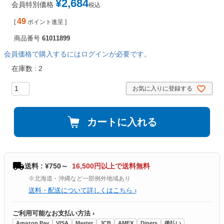
¥
2,684
会員特別価格
税込
49
[
ポイント進呈 ]
商品番号
61011899
会員価格で購入するにはログインが必要です。
在庫数
2
お気に入りに登録する
カートに入れる
送料 : ¥750～
16,500円以上で送料無料
※北海道・沖縄など一部例外地域あり
送料・配送について詳しくはこちら ›
ご利用可能なお支払い方法 ›
Amazon Pay
VISA
Master
JCB
AMEX
Diners
後払い