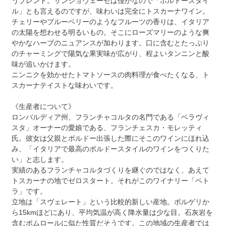
うブレンド。サンジョヴェーゼは僅かなので「ボルドースタイ
ル」とも言えるのですが、味わいは完全にトスカーナワイン。
チェリーやブルーベリーのようなフルーツの香りは、イタリア
の太陽を想わせる明るいもの。そこにローズマリーのような爽
やかなハーブのニュアンスが加わります。口に含むとたっぷり
のチャーミングで陽気な果実味が広がり、程よいタンニンと酸
味が追いかけます。
ニンニクを効かせたトマトソースの肉料理が食べたくなる、ト
スカーナテイストな味わいです。
《生産者について》
ロンバルディア州、フランチャコルタの名門である「ベラヴィ
スタ」オーナーの愛娘である、フランチェスカ・モレッティ
氏。彼女は父親とボルドー出張した際にそこのワインにほれ込
み、「イタリアで最高のボルドースタイルのワインをつくりた
い」と志します。
実績のあるフランチャコルタづくりを継ぐのではなく、あえて
トスカーナの地でゼロスタート。それがこのワイナリー「ペト
ラ」です。
立地は「スヴェレート」という比較的新しい産地。ボルゲリか
ら15kmほどにあり、平均気温が高く降水量は少な目。石灰岩を
含むポムロールに似た性質だそうです。この地域の生産者では