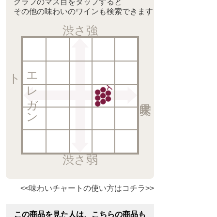
グラフのマス目をタップすると
その他の味わいのワインも検索できます
渋さ強
ト
エ
レ
ガ
ン
渋さ弱
<<味わいチャートの使い方はコチラ>>
この商品を見た人は、こちらの商品も