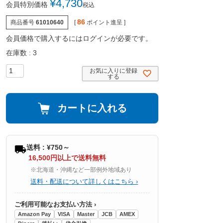
¥
4,730
会員特別価格
税込
86
商品番号
61010640
[
ポイント進呈 ]
会員価格で購入するにはログインが必要です。
在庫数
3
お気に入りに登録
する
カートに入れる
送料 : ¥750～
16,500円以上で送料無料
※北海道・沖縄など一部例外地域あり
送料・配送について詳しくはこちら ›
ご利用可能なお支払い方法 ›
Amazon Pay
VISA
Master
JCB
AMEX