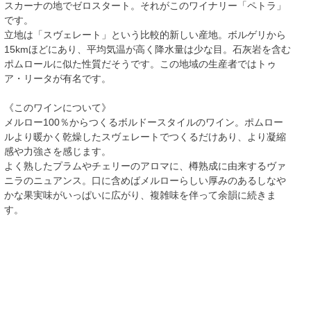
スカーナの地でゼロスタート。それがこのワイナリー「ペトラ」
です。
立地は「スヴェレート」という比較的新しい産地。ボルゲリから
15kmほどにあり、平均気温が高く降水量は少な目。石灰岩を含む
ポムロールに似た性質だそうです。この地域の生産者ではトゥ
ア・リータが有名です。
《このワインについて》
メルロー100％からつくるボルドースタイルのワイン。ポムロー
ルより暖かく乾燥したスヴェレートでつくるだけあり、より凝縮
感や力強さを感じます。
よく熟したプラムやチェリーのアロマに、樽熟成に由来するヴァ
ニラのニュアンス。口に含めばメルローらしい厚みのあるしなや
かな果実味がいっぱいに広がり、複雑味を伴って余韻に続きま
す。