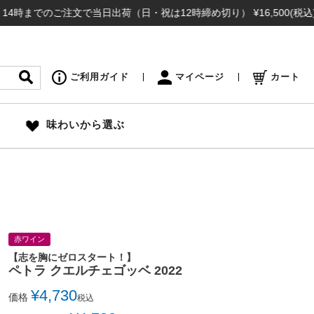
でのご注文で当日出荷（日・祝は12時締め切り） ¥16,500(税込)以上
ご利用ガイド
マイページ
カート
味わいから選ぶ
赤ワイン
【志を胸にゼロスタート！】
ペトラ クエルチェゴッベ 2022
¥
4,730
価格
税込