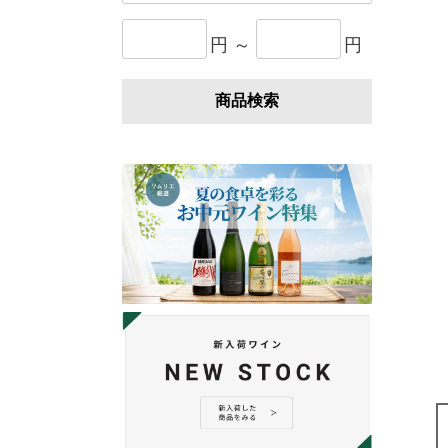
円 ～
円
商品検索