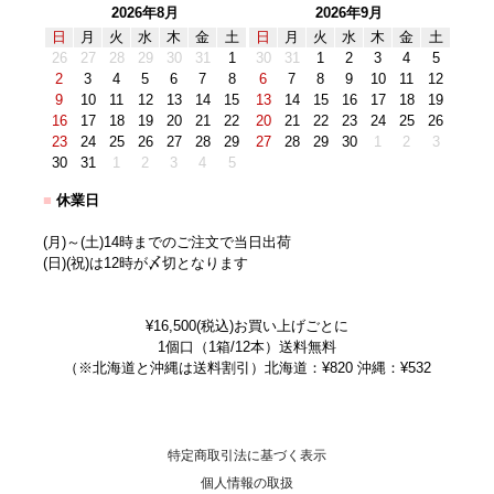
2026年8月
2026年9月
日
月
火
水
木
金
土
日
月
火
水
木
金
土
26
27
28
29
30
31
1
30
31
1
2
3
4
5
2
3
4
5
6
7
8
6
7
8
9
10
11
12
9
10
11
12
13
14
15
13
14
15
16
17
18
19
16
17
18
19
20
21
22
20
21
22
23
24
25
26
23
24
25
26
27
28
29
27
28
29
30
1
2
3
30
31
1
2
3
4
5
■
休業日
(月)～(土)14時までのご注文で当日出荷
(日)(祝)は12時が〆切となります
¥16,500(税込)お買い上げごとに
1個口（1箱/12本）送料無料
（※北海道と沖縄は送料割引）北海道：¥820 沖縄：¥532
特定商取引法に基づく表示
個人情報の取扱