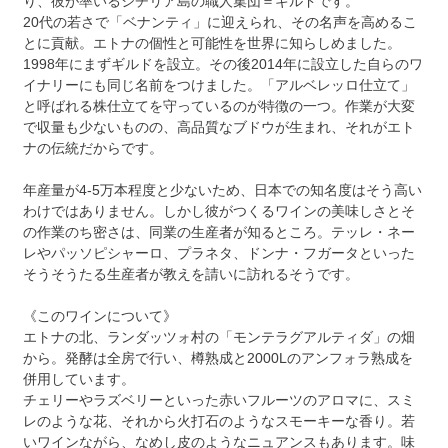
り、彼が率いるシチリア島の職人集団＝ギルドです。
20代の若さで「ベナンティ」に迎えられ、その名声を高めるこ
とに貢献。エトナの個性と可能性を世界に知らしめました。
1998年にまずギルドを設立。その後2014年に設立した自らのワ
イナリーにも同じ名前をつけました。「アルベレッロ仕立て」
と呼ばれる株仕立てを守っているのが特徴の一つ。作業が大変
で収量も少ないものの、高品質なブドウが生まれ、それがエト
ナの伝統だからです。
年産量が4-5万本程度と少ないため、日本での知名度はそう高い
わけではありません。しかし彼がつくるワインの美味しさとそ
の作業のち密さは、同業の生産者が知るところ。テッレ・ネー
レやパッソピシャーロ、プラネタ、ドンナ・フガータといった
そうそうたる生産者が教えを請いに訪れるそうです。
《このワインについて》
エトナの北、ランダッツォ村の「モンテラグアルティダ」の畑
から。発酵は全房で行い、樽熟成と2000Lのアンフォラ熟成を
併用しています。
チェリーやラズベリーといった赤いフルーツのアロマに、スミ
レのような花、それから火打石のようなスモーキーな香り。若
いワインながら、なめし皮のようなニュアンスもあります。味