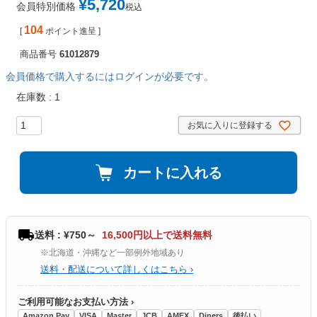
¥
5,720
会員特別価格
税込
104
[
ポイント進呈 ]
商品番号
61012879
会員価格で購入するにはログインが必要です。
在庫数
1
お気に入りに登録する
カートに入れる
送料 : ¥750～
16,500円以上で送料無料
※北海道・沖縄など一部例外地域あり
送料・配送について詳しくはこちら ›
ご利用可能なお支払い方法 ›
Amazon Pay
VISA
Master
JCB
AMEX
Diners
後払い