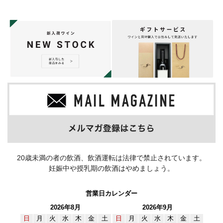
20歳未満の者の飲酒、飲酒運転は法律で禁止されています。
妊娠中や授乳期の飲酒はやめましょう。
営業日カレンダー
2026年8月
2026年9月
日
月
火
水
木
金
土
日
月
火
水
木
金
土