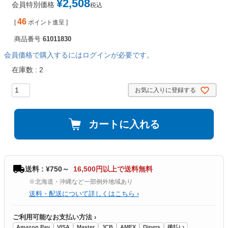
¥
2,508
会員特別価格
税込
46
[
ポイント進呈 ]
商品番号
61011830
会員価格で購入するにはログインが必要です。
在庫数
2
お気に入りに登録する
カートに入れる
送料 : ¥750～
16,500円以上で送料無料
※北海道・沖縄など一部例外地域あり
送料・配送について詳しくはこちら ›
ご利用可能なお支払い方法 ›
Amazon Pay
VISA
Master
JCB
AMEX
Diners
後払い