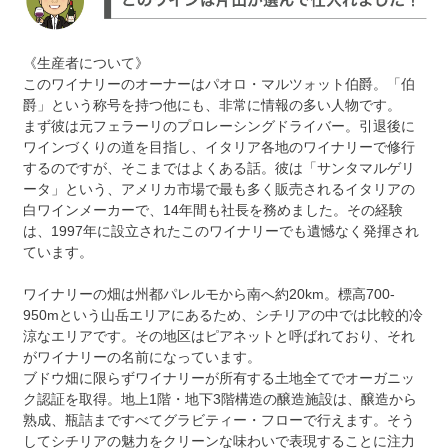
《生産者について》
このワイナリーのオーナーはパオロ・マルツォット伯爵。「伯
爵」という称号を持つ他にも、非常に情報の多い人物です。
まず彼は元フェラーリのプロレーシングドライバー。引退後に
ワインづくりの道を目指し、イタリア各地のワイナリーで修行
するのですが、そこまではよくある話。彼は「サンタマルゲリ
ータ」という、アメリカ市場で最も多く販売されるイタリアの
白ワインメーカーで、14年間も社長を務めました。その経験
は、1997年に設立されたこのワイナリーでも遺憾なく発揮され
ています。
ワイナリーの畑は州都パレルモから南へ約20km。標高700-
950mという山岳エリアにあるため、シチリアの中では比較的冷
涼なエリアです。その地区はピアネットと呼ばれており、それ
がワイナリーの名前になっています。
ブドウ畑に限らずワイナリーが所有する土地全てでオーガニッ
ク認証を取得。地上1階・地下3階構造の醸造施設は、醸造から
熟成、瓶詰まですべてグラビティー・フローで行えます。そう
してシチリアの魅力をクリーンな味わいで表現することに注力