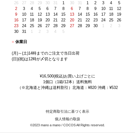
26
27
28
29
30
31
1
30
31
1
2
3
4
5
2
3
4
5
6
7
8
6
7
8
9
10
11
12
9
10
11
12
13
14
15
13
14
15
16
17
18
19
16
17
18
19
20
21
22
20
21
22
23
24
25
26
23
24
25
26
27
28
29
27
28
29
30
1
2
3
30
31
1
2
3
4
5
■
休業日
(月)～(土)14時までのご注文で当日出荷
(日)(祝)は12時が〆切となります
¥16,500(税込)お買い上げごとに
1個口（1箱/12本）送料無料
（※北海道と沖縄は送料割引）北海道：¥820 沖縄：¥532
特定商取引法に基づく表示
個人情報の取扱
©2023 mano a mano / COCOS All Rights reserved.