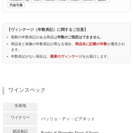
代金引換
【ヴィンテージ（年数表記）に関するご注意】
複数の年数表記がある商品は
年数のご指定はできません
。
商品名と画像の年数表記が異なる場合、
商品名に記載の年数
が優先され
ます。
年数表記がない場合は、
最新のヴィンテージ
をお届けします。
ワインスペック
生産地
ワイナリー
バッリョ・ディ・ピアネット
原語表記
Baglio di Pianetto Nero d'Avola