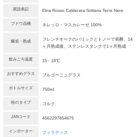
原語表記
Etna Rosso Calderara Sottana Terre Nere
ブドウ品種
ネレッロ・マスカレーゼ 100%
フレンチオークのバリックとトノーで発酵、14
醸造・熟成
ヶ月熟成後、ステンレスタンクで1ヶ月熟成
飲みごろ温度
15 - 18℃
おすすめグラス
ブルゴーニュグラス
ボトルサイズ
750ml
栓のタイプ
コルク
JANコード
4562297854675
インポーター
フィラディス