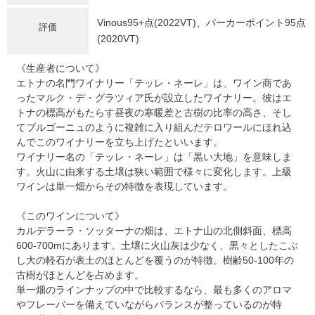
Vinous95+点(2022VT)、パーカーポイント95点
評価
(2020VT)
《生産者について》
エトナの名門ワイナリー「テッレ・ネーレ」は、ワイン商であ
ったマルク・デ・グラツィア氏が設立したワイナリー。彼はエ
トナの標高がもたらす昼夜の寒暖差と古樹の比率の高さ、そし
てブルゴーニュのように複雑に入り組んだテロワールにほれ込
んでこのワイナリーを立ち上げたといいます。
ワイナリー名の「テッレ・ネーレ」は「黒い大地」を意味しま
す。火山に由来する土壌は狭い範囲で様々に変化します。上級
ワインは単一畑からその特徴を表現しています。
《このワインについて》
カルデラーラ・ソッターナの畑は、エトナ山の北側斜面、標高
600-700mにあります。土壌に火山灰は少なく、黒々としたこぶ
し大の軽石が表土のほとんどを覆うのが特徴。樹齢50-100年の
古樹がほとんどを占めます。
単一畑のラインナップの中で比較するなら、最も多くのアロマ
やフレーバーを備えていながらバランスが整っているのが特