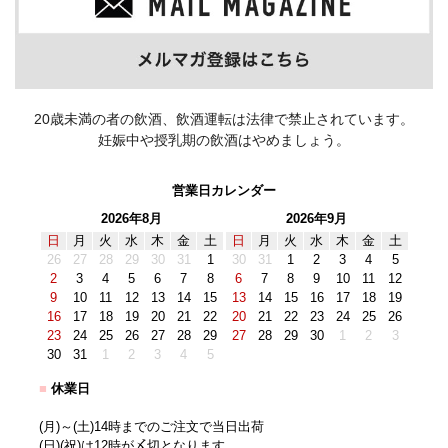
20歳未満の者の飲酒、飲酒運転は法律で禁止されています。
妊娠中や授乳期の飲酒はやめましょう。
営業日カレンダー
2026年8月
2026年9月
日
月
火
水
木
金
土
日
月
火
水
木
金
土
26
27
28
29
30
31
1
30
31
1
2
3
4
5
2
3
4
5
6
7
8
6
7
8
9
10
11
12
9
10
11
12
13
14
15
13
14
15
16
17
18
19
16
17
18
19
20
21
22
20
21
22
23
24
25
26
23
24
25
26
27
28
29
27
28
29
30
1
2
3
30
31
1
2
3
4
5
■
休業日
(月)～(土)14時までのご注文で当日出荷
(日)(祝)は12時が〆切となります