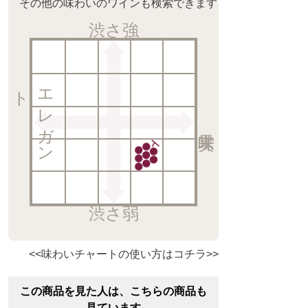
その他の味わいのワインも検索できます
渋さ強
ト
エ
レ
ガ
ン
渋さ弱
<<味わいチャートの使い方はコチラ>>
この商品を見た人は、こちらの商品も
見ています