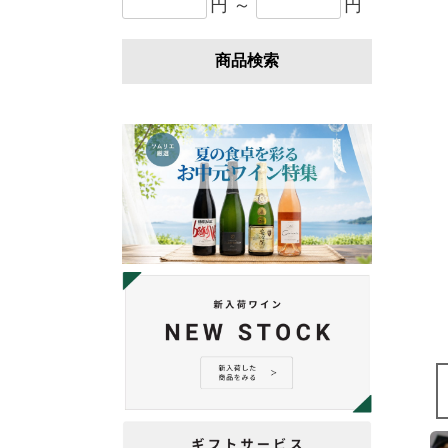
円 ～
円
商品検索