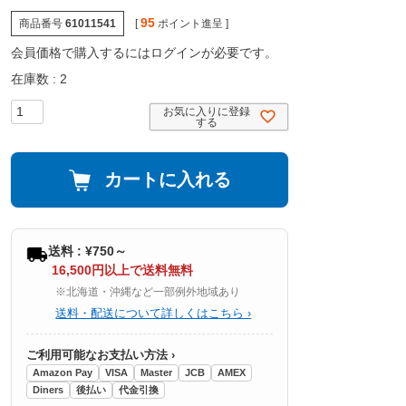
95
商品番号
61011541
[
ポイント進呈 ]
会員価格で購入するにはログインが必要です。
在庫数
2
お気に入りに登録
する
カートに入れる
送料 : ¥750～
16,500円以上で送料無料
※北海道・沖縄など一部例外地域あり
送料・配送について詳しくはこちら ›
ご利用可能なお支払い方法 ›
Amazon Pay
VISA
Master
JCB
AMEX
Diners
後払い
代金引換