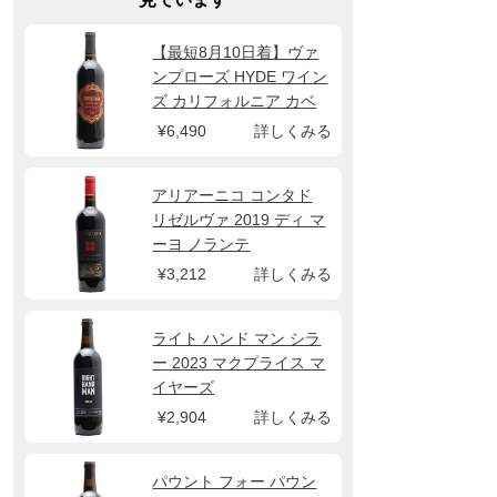
【最短8月10日着】ヴァ
ンプローズ HYDE ワイン
ズ カリフォルニア カベ
ルネ ソーヴィニヨン
¥6,490
詳しくみる
2023
アリアーニコ コンタド
リゼルヴァ 2019 ディ マ
ーヨ ノランテ
¥3,212
詳しくみる
ライト ハンド マン シラ
ー 2023 マクプライス マ
イヤーズ
¥2,904
詳しくみる
パウント フォー パウン