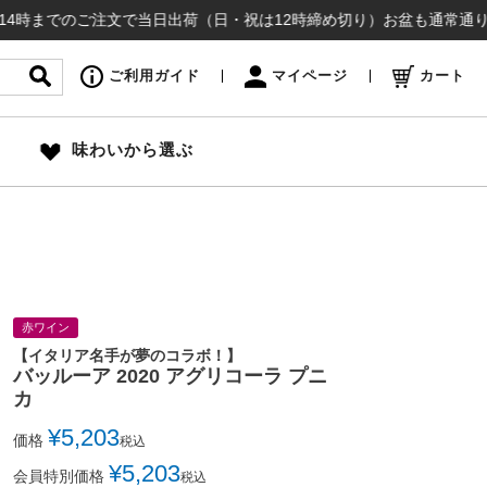
のご注文で当日出荷（日・祝は12時締め切り）お盆も通常通り出荷いたし
ご利用ガイド
マイページ
カート
味わいから選ぶ
赤ワイン
【イタリア名手が夢のコラボ！】
バッルーア 2020 アグリコーラ プニ
カ
¥
5,203
価格
税込
¥
5,203
会員特別価格
税込