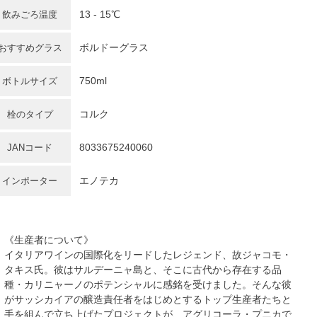
13 - 15℃
飲みごろ温度
ボルドーグラス
おすすめグラス
750ml
ボトルサイズ
コルク
栓のタイプ
8033675240060
JANコード
エノテカ
インポーター
《生産者について》
イタリアワインの国際化をリードしたレジェンド、故ジャコモ・
タキス氏。彼はサルデーニャ島と、そこに古代から存在する品
種・カリニャーノのポテンシャルに感銘を受けました。そんな彼
がサッシカイアの醸造責任者をはじめとするトップ生産者たちと
手を組んで立ち上げたプロジェクトが、アグリコーラ・プニカで