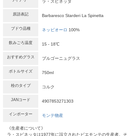
ラ・スピネッタ
原語表記
Barbaresco Starderi La Spinetta
ブドウ品種
ネッビオーロ
100%
飲みごろ温度
15 - 18℃
おすすめグラス
ブルゴーニュグラス
ボトルサイズ
750ml
栓のタイプ
コルク
JANコード
4907853271303
インポーター
モンテ物産
《生産者について》
ラ・スピネッタは1977年に設立されたピエモンテの生産者。そ