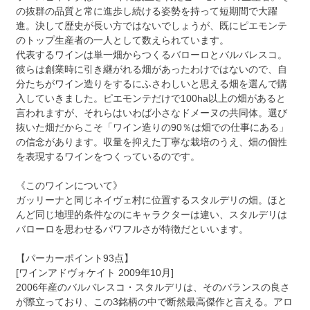
の抜群の品質と常に進歩し続ける姿勢を持って短期間で大躍
進。決して歴史が長い方ではないでしょうが、既にピエモンテ
のトップ生産者の一人として数えられています。
代表するワインは単一畑からつくるバローロとバルバレスコ。
彼らは創業時に引き継がれる畑があったわけではないので、自
分たちがワイン造りをするにふさわしいと思える畑を選んで購
入していきました。ピエモンテだけで100ha以上の畑があると
言われますが、それらはいわば小さなドメーヌの共同体。選び
抜いた畑だからこそ「ワイン造りの90％は畑での仕事にある」
の信念があります。収量を抑えた丁寧な栽培のうえ、畑の個性
を表現するワインをつくっているのです。
《このワインについて》
ガッリーナと同じネイヴェ村に位置するスタルデリの畑。ほと
んど同じ地理的条件なのにキャラクターは違い、スタルデリは
バローロを思わせるパワフルさが特徴だといいます。
【パーカーポイント93点】
[ワインアドヴォケイト 2009年10月]
2006年産のバルバレスコ・スタルデリは、そのバランスの良さ
が際立っており、この3銘柄の中で断然最高傑作と言える。アロ