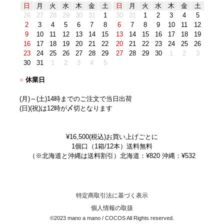
日
月
火
水
木
金
土
日
月
火
水
木
金
土
26
27
28
29
30
31
1
30
31
1
2
3
4
5
2
3
4
5
6
7
8
6
7
8
9
10
11
12
9
10
11
12
13
14
15
13
14
15
16
17
18
19
16
17
18
19
20
21
22
20
21
22
23
24
25
26
23
24
25
26
27
28
29
27
28
29
30
1
2
3
30
31
1
2
3
4
5
■
休業日
(月)～(土)14時までのご注文で当日出荷
(日)(祝)は12時が〆切となります
¥16,500(税込)お買い上げごとに
1個口（1箱/12本）送料無料
（※北海道と沖縄は送料割引）北海道：¥820 沖縄：¥532
特定商取引法に基づく表示
個人情報の取扱
©2023 mano a mano / COCOS All Rights reserved.