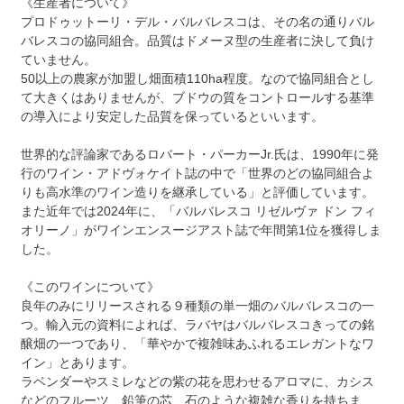
《生産者について》
プロドゥットーリ・デル・バルバレスコは、その名の通りバル
バレスコの協同組合。品質はドメーヌ型の生産者に決して負け
ていません。
50以上の農家が加盟し畑面積110ha程度。なので協同組合とし
て大きくはありませんが、ブドウの質をコントロールする基準
の導入により安定した品質を保っているといいます。
世界的な評論家であるロバート・パーカーJr.氏は、1990年に発
行のワイン・アドヴォケイト誌の中で「世界のどの協同組合よ
りも高水準のワイン造りを継承している」と評価しています。
また近年では2024年に、「バルバレスコ リゼルヴァ ドン フィ
オリーノ」がワインエンスージアスト誌で年間第1位を獲得しま
した。
《このワインについて》
良年のみにリリースされる９種類の単一畑のバルバレスコの一
つ。輸入元の資料によれば、ラバヤはバルバレスコきっての銘
醸畑の一つであり、「華やかで複雑味あふれるエレガントなワ
イン」とあります。
ラベンダーやスミレなどの紫の花を思わせるアロマに、カシス
などのフルーツ、鉛筆の芯、石のような複雑な香りを持ちま