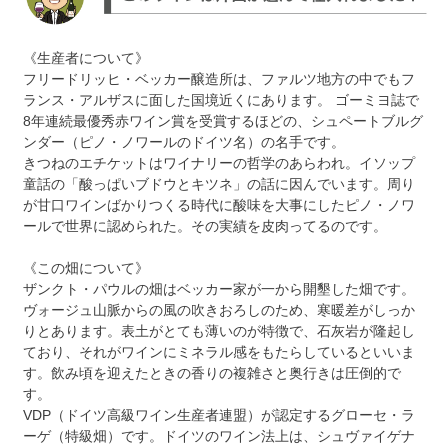
《生産者について》
フリードリッヒ・ベッカー醸造所は、ファルツ地方の中でもフ
ランス・アルザスに面した国境近くにあります。 ゴーミヨ誌で
8年連続最優秀赤ワイン賞を受賞するほどの、シュペートブルグ
ンダー（ピノ・ノワールのドイツ名）の名手です。
きつねのエチケットはワイナリーの哲学のあらわれ。イソップ
童話の「酸っぱいブドウとキツネ」の話に因んでいます。周り
が甘口ワインばかりつくる時代に酸味を大事にしたピノ・ノワ
ールで世界に認められた。その実績を皮肉ってるのです。
《この畑について》
ザンクト・パウルの畑はベッカー家が一から開墾した畑です。
ヴォージュ山脈からの風の吹きおろしのため、寒暖差がしっか
りとあります。表土がとても薄いのが特徴で、石灰岩が隆起し
ており、それがワインにミネラル感をもたらしているといいま
す。飲み頃を迎えたときの香りの複雑さと奥行きは圧倒的で
す。
VDP（ドイツ高級ワイン生産者連盟）が認定するグローセ・ラ
ーゲ（特級畑）です。ドイツのワイン法上は、シュヴァイゲナ