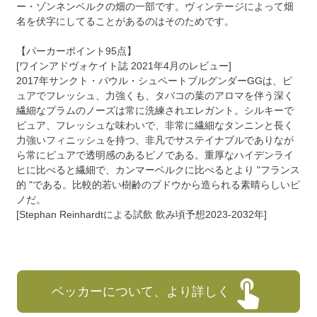
ー・ゾンネンベルクの畑の一部です。ヴィンテージによって畑
名を伏字にしてることがあるのはそのためです。
【パーカーポイント95点】
[ワインアドヴォケイト誌 2021年4月のレビュー]
2017年サンクト・パウル・シュペートブルグンダーGGは、ピ
ュアでフレッシュ、力強くも、タバコの葉のアロマを伴う深く
繊細なプラムのノーズは常に洗練されエレガント。シルキーで
ピュア、フレッシュな味わいで、非常に繊細なタンニンと長く
力強いフィニッシュを持つ、非凡でサステイナブルでありなが
ら常にピュアで透明感のあるピノである。重厚なハイデンライ
ヒに比べると繊細で、カンマーベルクに比べるとより "フランス
的 "である。比較的若い樹齢のブドウから造られる素晴らしいピ
ノだ。
[Stephan Reinhardtによる試飲 飲み頃予想2023-2032年]
ベッカーについて、より詳しく