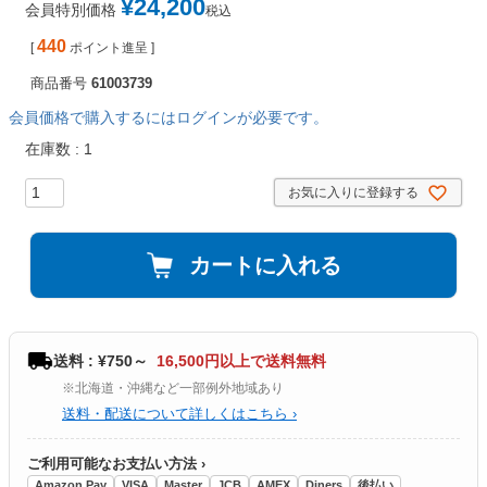
¥
24,200
会員特別価格
税込
440
[
ポイント進呈 ]
商品番号
61003739
会員価格で購入するにはログインが必要です。
在庫数
1
お気に入りに登録する
カートに入れる
送料 : ¥750～
16,500円以上で送料無料
※北海道・沖縄など一部例外地域あり
送料・配送について詳しくはこちら ›
ご利用可能なお支払い方法 ›
Amazon Pay
VISA
Master
JCB
AMEX
Diners
後払い