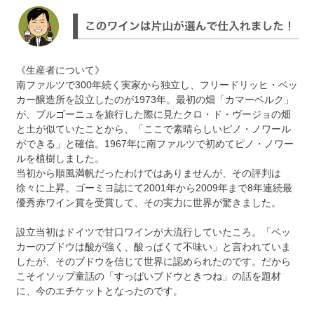
《生産者について》
南ファルツで300年続く実家から独立し、フリードリッヒ・ベッ
カー醸造所を設立したのが1973年。最初の畑「カマーベルク」
が、ブルゴーニュを旅行した際に見たクロ・ド・ヴージョの畑
と土が似ていたことから、「ここで素晴らしいピノ・ノワール
ができる」と確信。1967年に南ファルツで初めてピノ・ノワー
ルを植樹しました。
当初から順風満帆だったわけではありませんが、その評判は
徐々に上昇。ゴーミヨ誌にて2001年から2009年まで8年連続最
優秀赤ワイン賞を受賞して、その実力に世界が驚きました。
設立当初はドイツで甘口ワインが大流行していたころ。「ベッ
カーのブドウは酸が強く、酸っぱくて不味い」と言われていま
したが、そのブドウを信じて世界に認められたのです。だから
こそイソップ童話の「すっぱいブドウときつね」の話を題材
に、今のエチケットとなったのです。