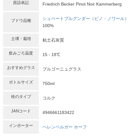
原語表記
Friedrich Becker Pinot Noir Kammerberg
シュペートブルグンダー（ピノ・ノワール）
ブドウ品種
100%
土壌・栽培
粘土石灰質
飲みごろ温度
15 - 18℃
おすすめグラス
ブルゴーニュグラス
ボトルサイズ
750ml
栓のタイプ
コルク
JANコード
4946661183422
インポーター
ヘレンベルガー ホーフ