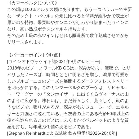
《カマーベルクについて》
この畑は100％アルザス領にあります。もう一つベッカーで主要
な「ザンクト・パウル」の畑に比べると傾斜が緩やかで表土が
厚いのが特徴。果実味やタンニンがしっかり詰まったワインに
なり、高い熟成ポテンシャルを持ちます。
そのため上級の赤ワインはどれも醸造所で数年熟成させてから
リリースされます。
【パーカーポイント94+点】
[ワインアドヴォケイト誌2021年9月のレビュー]
2018年のピノ・ノワールKB GGは、深みがあり、濃密で、ヒリ
ヒリしたノーズは、時間とともに明るさを増し、濃厚で可愛ら
しいブルゴーニュのノーズを展開するダークフォレストベリー
を明らかにする。このカンマーベルクのブーケは、リヒャル
ト・ワーグナーの『タンホイザー』に出てくるヴィーナスの山
のように広がる。味わいは、まだ若々しく、荒々しく、嵐のよ
うなピノで、張りがあるが、深みがありジューシーで、エネル
ギーと力強さに溢れている。石灰岩の上にある樹齢50年以上の
樹から造られるこのピノは、ふくよかでベルベットのような質
感を持ち、毎年選ぶ価値のあるピノである。
[Stephan Reinhardtによる試飲 飲み頃予想2026-2040年]