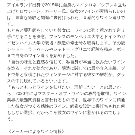
アイルランド出身で2015年に自身のマイクロネゴシアンを立ち
上げたロウシーン・カーリー氏。彼女のワインが素晴らしいの
は、豊富な経験と知識に裏付けられた、直感的なワイン造りで
す。
もともと薬剤師をしていた彼女は、ワインに強く惹かれて造り
手になることを決意。フランスのモンペリエ大学とドイツのガ
イゼンハイム大学で栽培・醸造の修士号を取得します。その後
シャトー・ラトゥールやシャトー・グリエで経験を積み、ボー
ヌで自身のワイン造りを始めました。
「自分の味覚と直感を信じて、私自身が本当に飲みたいワイン
を造る」それが信念であり、醸造に関しては最小介入主義。ブ
ドウ畑と収穫されたヴィンテージに対する彼女の解釈が、グラ
スの中に現れているといいます。
「もっともっとワインを知りたい、理解したい」との思いか
ら、2020年にはマスター・オブ・ワインの称号を取得。ワイン
業界の最難関資格と言われるものです。世界中のワインに精通
した彼女がつくる感性のワイン。綿密な設計に裏打ちされた何
もしない選択。だからこそ彼女のワインに惹かれるのでしょ
う。
《メーカーによるワイン情報》