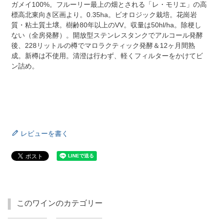
ガメイ100%。フルーリー最上の畑とされる「レ・モリエ」の高
標高北東向き区画より。0.35ha。ビオロジック栽培。花崗岩
質・粘土質土壌。樹齢80年以上のVV。収量は50hl/ha。除梗し
ない（全房発酵）。開放型ステンレスタンクでアルコール発酵
後、228リットルの樽でマロラクティック発酵＆12ヶ月間熟
成。新樽は不使用。清澄は行わず、軽くフィルターをかけてビ
ン詰め。
レビューを書く
このワインのカテゴリー