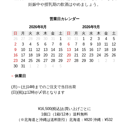
妊娠中や授乳期の飲酒はやめましょう。
営業日カレンダー
2026年8月
2026年9月
日
月
火
水
木
金
土
日
月
火
水
木
金
土
26
27
28
29
30
31
1
30
31
1
2
3
4
5
2
3
4
5
6
7
8
6
7
8
9
10
11
12
9
10
11
12
13
14
15
13
14
15
16
17
18
19
16
17
18
19
20
21
22
20
21
22
23
24
25
26
23
24
25
26
27
28
29
27
28
29
30
1
2
3
30
31
1
2
3
4
5
■
休業日
(月)～(土)14時までのご注文で当日出荷
(日)(祝)は12時が〆切となります
¥16,500(税込)お買い上げごとに
1個口（1箱/12本）送料無料
（※北海道と沖縄は送料割引）北海道：¥820 沖縄：¥532