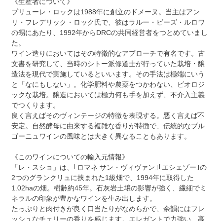
《生産者について》
プリューレ・ロックは1988年に創立のドメーヌ。当主はアン
リ・フレデリック・ロック氏で、彼はラルー・ビーズ・ルロワ
の甥にあたり、1992年からDRCの共同経営者をつとめていまし
た。
ワイン造りにおいてはその特徴的なアプローチで有名です。古
文書を研究して、当時のシトー派修道士が行っていた栽培・醸
造法を現代で実施しているといいます。その手法は極端にいう
と「なにもしない」。化学肥料や農薬をつかわない、ビオロジ
ックな栽培。醸造においては極力何も手を加えず、不介入主義
でつくります。
良く言えばそのヴィンテージの特徴を表現する。悪く言えば不
安定。自然酵母に由来する複雑な香りが特徴で、伝統的なブル
ゴーニュワインの風味とは大きく異なることもあります。
《このワインについての輸入元情報》
「レ・スショ」は、｢ロマネ サン・ヴィヴァン｣｢エシェゾー｣の
2つのグランクリュに挟まれた1級畑で、1994年に取得した
1.02haの畑。樹齢約45年。石灰岩土壌の影響が強く、繊細でミ
ネラルの印象が豊かなワインを生み出します。
たっぷりと肉付きが良く口当たりがなめらかで、余韻にはフレ
ッシュなチェリーの香りを感じます。エレガントで力強い、高