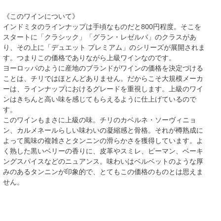
《このワインについて》
インドミタのラインナップは手頃なものだと800円程度。そこを
スタートに「クラシック」「グラン・レゼルバ」のクラスがあ
り、その上に「デュエット プレミアム」のシリーズが展開されま
す。つまりこの価格でありながら上級ワインなのです。
ヨーロッパのように産地のブランドがワインの価格を決定づける
ことは、チリではほとんどありません。だからこそ大規模メーカ
ーは、ラインナップにおけるグレードを重視します。上級のワイ
ンはきちんと高い味を感じてもらえるように仕上げているので
す。
このワインもまさに上級の味。チリのカベルネ・ソーヴィニョ
ン、カルメネールらしい味わいの凝縮感と骨格。それが樽熟成に
よって風味の複雑さとタンニンの滑らかさを獲得しています。よ
く熟した黒いベリーの香りに、皮革やスミレ、ピーマン、ベーキ
ングスパイスなどのニュアンス。味わいはベルベットのような厚
みのあるタンニンが印象的で、とてもこの価格のものとは思えま
せん。