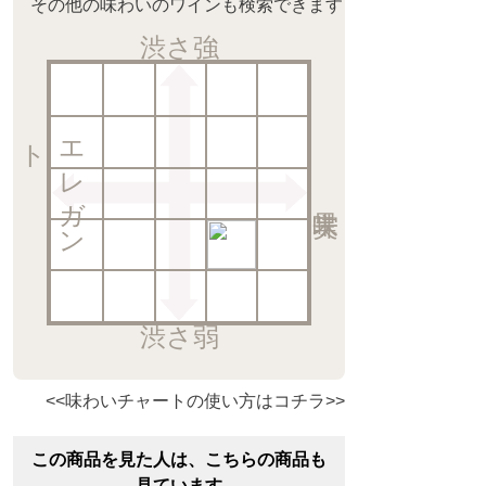
その他の味わいのワインも検索できます
渋さ強
ト
エ
レ
ガ
ン
渋さ弱
<<味わいチャートの使い方はコチラ>>
この商品を見た人は、こちらの商品も
見ています