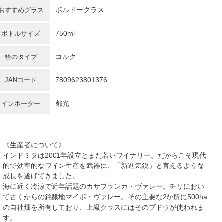
ボルドーグラス
おすすめグラス
750ml
ボトルサイズ
コルク
栓のタイプ
7809623801376
JANコード
都光
インポーター
《生産者について》
インドミタは2001年設立とまだ若いワイナリー。だからこそ現代
的で効率的なワイン生産を武器に、「新進気鋭」と言えるような
成長を遂げてきました。
海に近く冷涼で近年話題のカサブランカ・ヴァレー。チリにおい
て古くからの銘醸地マイポ・ヴァレー。その主要な2か所に500ha
の自社畑を所有しており、上級クラスにはそのブドウが使われま
す。