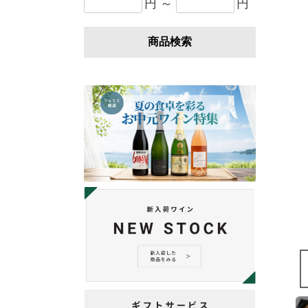
円 ～
円
商品検索