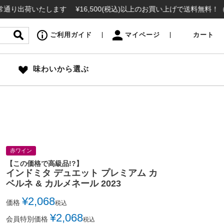
たします ¥16,500(税込)以上のお買い上げで送料無料！（※北海
ご利用ガイド
マイページ
カート
味わいから選ぶ
赤ワイン
【この価格で高級品!?】
インドミタ デュエット プレミアム カ
ベルネ & カルメネール 2023
¥
2,068
価格
税込
¥
2,068
会員特別価格
税込