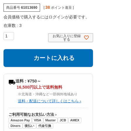
38
商品番号
61013690
[
ポイント進呈 ]
会員価格で購入するにはログインが必要です。
在庫数
3
お気に入りに登録
する
カートに入れる
送料 : ¥750～
16,500円以上で送料無料
※北海道・沖縄など一部例外地域あり
送料・配送について詳しくはこちら ›
ご利用可能なお支払い方法 ›
Amazon Pay
VISA
Master
JCB
AMEX
Diners
後払い
代金引換