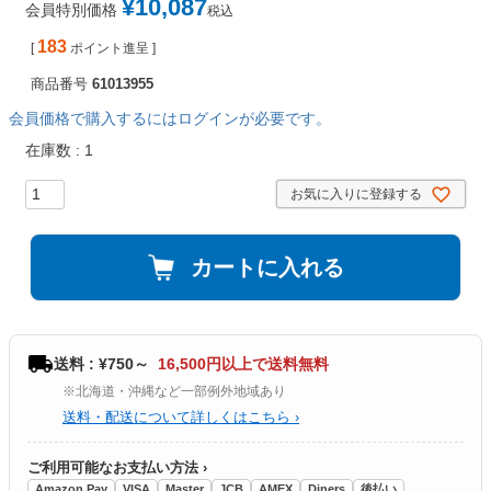
¥
10,087
会員特別価格
税込
183
[
ポイント進呈 ]
商品番号
61013955
会員価格で購入するにはログインが必要です。
在庫数
1
お気に入りに登録する
カートに入れる
送料 : ¥750～
16,500円以上で送料無料
※北海道・沖縄など一部例外地域あり
送料・配送について詳しくはこちら ›
ご利用可能なお支払い方法 ›
Amazon Pay
VISA
Master
JCB
AMEX
Diners
後払い