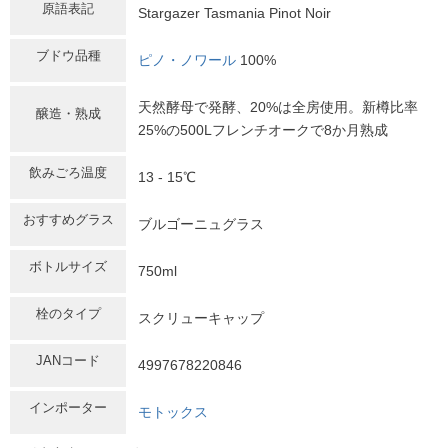
原語表記
Stargazer Tasmania Pinot Noir
ブドウ品種
ピノ・ノワール
100%
天然酵母で発酵、20%は全房使用。新樽比率
醸造・熟成
25%の500Lフレンチオークで8か月熟成
飲みごろ温度
13 - 15℃
おすすめグラス
ブルゴーニュグラス
ボトルサイズ
750ml
栓のタイプ
スクリューキャップ
JANコード
4997678220846
インポーター
モトックス