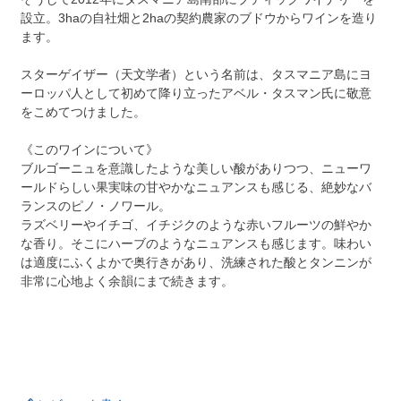
設立。3haの自社畑と2haの契約農家のブドウからワインを造り
ます。
スターゲイザー（天文学者）という名前は、タスマニア島にヨ
ーロッパ人として初めて降り立ったアベル・タスマン氏に敬意
をこめてつけました。
《このワインについて》
ブルゴーニュを意識したような美しい酸がありつつ、ニューワ
ールドらしい果実味の甘やかなニュアンスも感じる、絶妙なバ
ランスのピノ・ノワール。
ラズベリーやイチゴ、イチジクのような赤いフルーツの鮮やか
な香り。そこにハーブのようなニュアンスも感じます。味わい
は適度にふくよかで奥行きがあり、洗練された酸とタンニンが
非常に心地よく余韻にまで続きます。