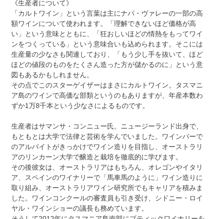
《生産者について》
「カルトワイン」という言葉は主にナパ・ヴァレーの一部の高
額ワインについて使われます。「理解できないほど価格が高
い」という意味とともに、「狂おしいほどの情熱をもってワイ
ンをつくっている」という意味合いも込められます。そこには
生産量の少なさも関連しており、「もう少し手を抜いて、ほど
ほどの値段のものをたくさん造った方が儲かるのに」という意
図もあるかもしれません。
その点でこのスターゲイザーはまさにカルトワイン。タスマニ
ア島のワインで高価な部類というのもありますが、年産本数わ
ずか1万8千本という少なさによるものです。
生産者はサマンサ・コンニュー氏。ニュージーランド出身で、
もともとは大学で法律と芸術を学んでいました。ワインバーで
のアルバイトがきっかけでワイン造りを目指し、オーストラリ
アのリンカーン大学で醸造と栽培を徹底的に学びます。
その後彼女は、オーストラリアはもちろん、オレゴンやイタリ
ア、スペインのワイナリーで「馬車馬のように」ワイン造りに
取り組み、オーストラリアワイン研究所でもキャリアを積みま
した。ワインコンクールの審査員も引き受け、シドニー・ロイ
ヤル・ワインショーの議長も務めています。
そうして2012年にタスマニア島南部にブティックワイナリーを